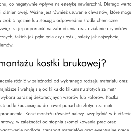
, co negatywnie wpływa na estetykę nawierzchni. Dlatego wart
i ciśnieniowej. Ważne jest również usuwanie chwastów, które mog
o zrobić ręcznie lub stosując odpowiednie środki chemiczne.
większa jej odporność na zabrudzenia oraz działanie czynników
ch, takich jak pęknięcia czy ubytki, należy jak najszybciej
blemów.
 montażu kostki brukowej?
nacznie różnić w zależności od wybranego rodzaju materiału oraz
ajniższe i wahają się od kilku do kilkunastu złotych za metr
wyboru bardziej dekoracyjnych wzorów lub kolorów. Kostka
ić od kilkudziesięciu do nawet ponad stu złotych za metr
 producenta. Koszt montażu również należy uwzględnić w budżecie
ratowy, w zależności od stopnia skomplikowania prac oraz
ygotowanie podłoża, transport materiałów oraz ewentualne prace