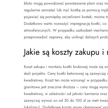
błoto mogą powodować powstawanie plam oraz mchu
regularnie zamiatać lub myć kostkę za pomocą myjk
pojawiać się pomiędzy szczelinami kostek; można t
Dodatkowo warto rozważyć impregnację kostki, co z
atmosferycznych. W przypadku uszkodzeń mechaniczny
przeprowadzić naprawy, aby uniknąć dalszych pro
Jakie są koszty zakupu i
Koszt zakupu i montażu kostki brukowej może się z
skali projektu. Ceny kostki betonowej są zazwyczaj n
kwadratowy. Koszt ten może wzrosnąć w przypadku 
granitowa jest znacznie droższa – ceny mogą wynos
kwadratowy, w zależności od jakości kamienia oraz
zazwyczaj wynosi on od 30 do 100 zł za metr kwad
lokalizacji. Dodatkowe koszty mogą obejmować prz