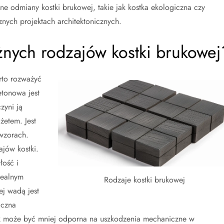
ne odmiany kostki brukowej, takie jak kostka ekologiczna czy
nych projektach architektonicznych.
óżnych rodzajów kostki brukowej
rto rozważyć
etonowa jest
zyni ją
etem. Jest
wzorach.
ajów kostki.
łość i
dealnym
Rodzaje kostki brukowej
ej wadą jest
iczna
ak może być mniej odporna na uszkodzenia mechaniczne w