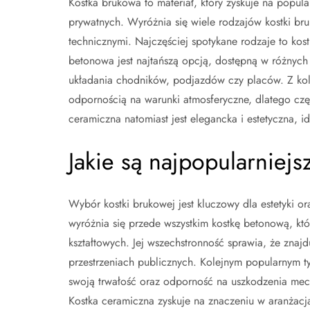
Kostka brukowa to materiał, który zyskuje na popula
prywatnych. Wyróżnia się wiele rodzajów kostki bru
technicznymi. Najczęściej spotykane rodzaje to kos
betonowa jest najtańszą opcją, dostępną w różnych k
układania chodników, podjazdów czy placów. Z kolei
odpornością na warunki atmosferyczne, dlatego częs
ceramiczna natomiast jest elegancka i estetyczna, i
Jakie są najpopularniejs
Wybór kostki brukowej jest kluczowy dla estetyki o
wyróżnia się przede wszystkim kostkę betonową, któ
kształtowych. Jej wszechstronność sprawia, że zna
przestrzeniach publicznych. Kolejnym popularnym ty
swoją trwałość oraz odporność na uszkodzenia mecha
Kostka ceramiczna zyskuje na znaczeniu w aranżacj