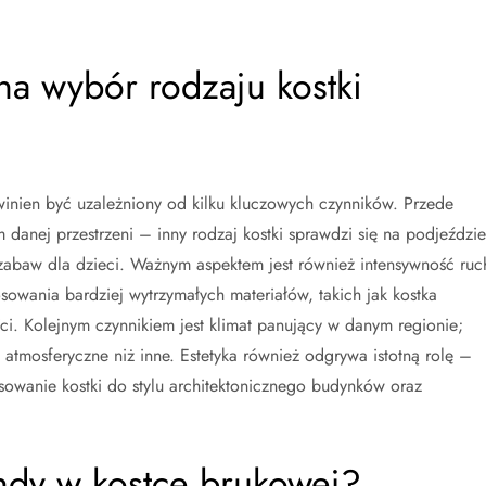
na wybór rodzaju kostki
nien być uzależniony od kilku kluczowych czynników. Przede
 danej przestrzeni – inny rodzaj kostki sprawdzi się na podjeździe
zabaw dla dzieci. Ważnym aspektem jest również intensywność ruc
owania bardziej wytrzymałych materiałów, takich jak kostka
ci. Kolejnym czynnikiem jest klimat panujący w danym regionie;
i atmosferyczne niż inne. Estetyka również odgrywa istotną rolę –
owanie kostki do stylu architektonicznego budynków oraz
ndy w kostce brukowej?