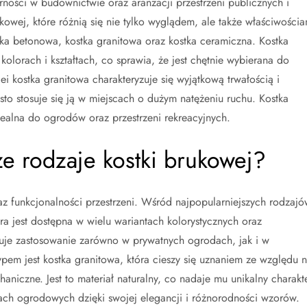
rności w budownictwie oraz aranżacji przestrzeni publicznych i
kowej, które różnią się nie tylko wyglądem, ale także właściwościa
tka betonowa, kostka granitowa oraz kostka ceramiczna. Kostka
olorach i kształtach, co sprawia, że jest chętnie wybierana do
 kostka granitowa charakteryzuje się wyjątkową trwałością i
to stosuje się ją w miejscach o dużym natężeniu ruchu. Kostka
dealna do ogrodów oraz przestrzeni rekreacyjnych.
ze rodzaje kostki brukowej?
raz funkcjonalności przestrzeni. Wśród najpopularniejszych rodzajó
ra jest dostępna w wielu wariantach kolorystycznych oraz
jduje zastosowanie zarówno w prywatnych ogrodach, jak i w
pem jest kostka granitowa, która cieszy się uznaniem ze względu 
niczne. Jest to materiał naturalny, co nadaje mu unikalny charakte
ach ogrodowych dzięki swojej elegancji i różnorodności wzorów.