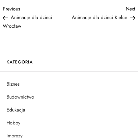
N
Previous
N
Previous
Next
Post
P
Animacje dla dzieci
Animacje dla dzieci Kielce
a
Wrocław
w
i
KATEGORIA
g
a
Biznes
c
Budownictwo
j
Edukacja
Hobby
a
Imprezy