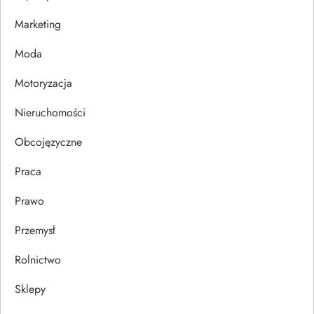
w
Marketing
p
Moda
i
Motoryzacja
s
Nieruchomości
u
Obcojęzyczne
Praca
Prawo
Przemysł
Rolnictwo
Sklepy