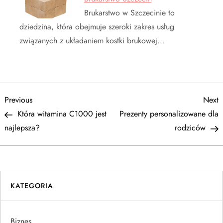
Brukarstwo w Szczecinie to
dziedzina, która obejmuje szeroki zakres usług
związanych z układaniem kostki brukowej…
N
Previous
N
Previous
Next
Post
P
Która witamina C1000 jest
Prezenty personalizowane dla
a
najlepsza?
rodziców
w
i
KATEGORIA
g
a
Biznes