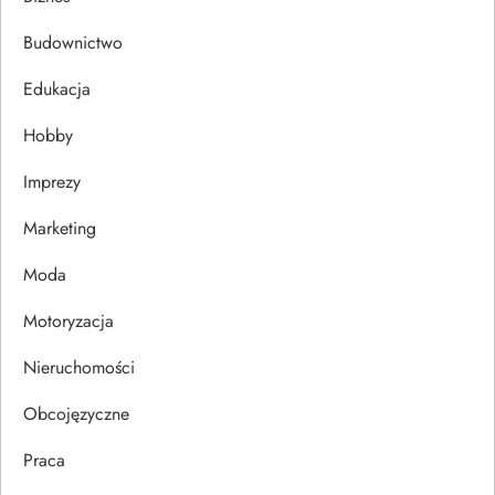
c
Budownictwo
j
Edukacja
Hobby
a
Imprezy
w
Marketing
p
Moda
i
Motoryzacja
s
Nieruchomości
u
Obcojęzyczne
Praca