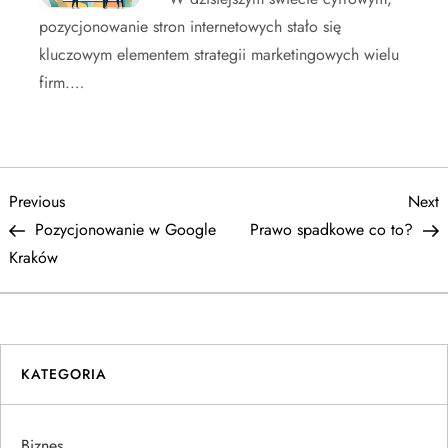
pozycjonowanie stron internetowych stało się
kluczowym elementem strategii marketingowych wielu
firm.…
N
Previous
N
Previous
Next
Post
P
Pozycjonowanie w Google
Prawo spadkowe co to?
a
Kraków
w
i
KATEGORIA
g
a
Biznes