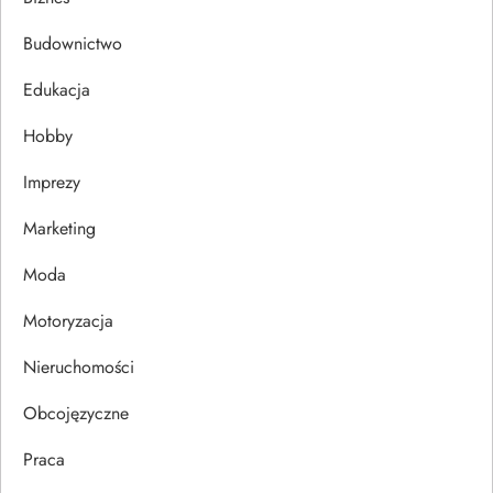
c
Budownictwo
j
Edukacja
Hobby
a
Imprezy
w
Marketing
p
Moda
i
Motoryzacja
s
Nieruchomości
u
Obcojęzyczne
Praca