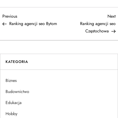
N
Previous
N
Previous
Next
Post
P
Ranking agencji seo Bytom
Ranking agencji seo
a
Częstochowa
w
i
KATEGORIA
g
a
Biznes
c
Budownictwo
j
Edukacja
Hobby
a