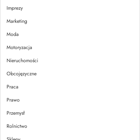
Imprezy
w
Marketing
p
Moda
i
Motoryzacja
s
Nieruchomości
u
Obcojęzyczne
Praca
Prawo
Przemysł
Rolnictwo
Sklepy