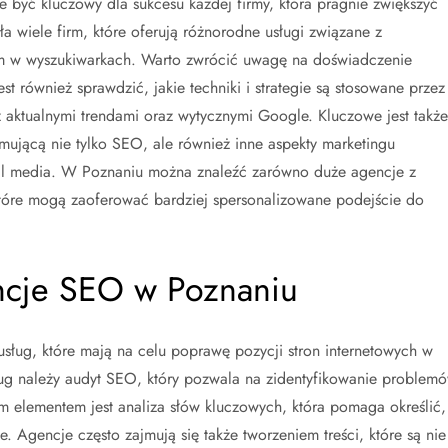
yć kluczowy dla sukcesu każdej firmy, która pragnie zwiększyć
a wiele firm, które oferują różnorodne usługi związane z
iem w wyszukiwarkach. Warto zwrócić uwagę na doświadczenie
est również sprawdzić, jakie techniki i strategie są stosowane przez
 aktualnymi trendami oraz wytycznymi Google. Kluczowe jest także
mującą nie tylko SEO, ale również inne aspekty marketingu
cial media. W Poznaniu można znaleźć zarówno duże agencje z
 które mogą zaoferować bardziej spersonalizowane podejście do
encje SEO w Poznaniu
sług, które mają na celu poprawę pozycji stron internetowych w
ług należy audyt SEO, który pozwala na zidentyfikowanie problem
ym elementem jest analiza słów kluczowych, która pomaga określić,
e. Agencje często zajmują się także tworzeniem treści, które są nie