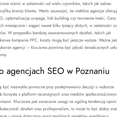
nie różnić w zależności od wielu czynników, takich jak zakres
yfika branży klienta. Warto zauważyć, że niektóre agencje oferuj
 optymalizację on-page, link building czy tworzenie treści. Ceny
ch miesięcznie i sięgać nawet kilku tysięcy złotych, w zależności o
tów. W przypadku bardziej zaawansowanych działań, takich jak
ksowe kampanie PPC, koszty mogą być jeszcze wyższe. Ważne jes
 wyborze agencji – kluczowa powinna być jakość świadczonych usł
rmy.
w o agencjach SEO w Poznaniu
ą być niezwykle pomocne przy podejmowaniu decyzji o wyborze
 korzysta z platform recenzyjnych oraz mediów społecznościowyc
irmami. Kluczowe jest zwracanie uwagi na ogólną tendencję opinii
skuteczność działań oraz profesjonalizm, to może to być dobry zna
arze i opinie dotyczące poszczególnych aspektów współpracy,