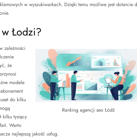
eklamowych w wyszukiwarkach. Dzięki temu możliwe jest dotarcie 
onie.
 w Łodzi?
w zależności
dczenie
yć, że
przynosi
różne modele
ub abonament
uset do kilku
 mogą
Ranking agencji seo Łódź
 kilku tysięcy
łań. Warto
acza najlepszą jakość usług.