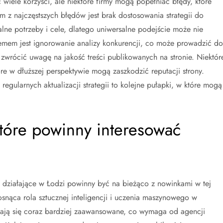
iele korzyści, ale niektóre firmy mogą popełniać błędy, które
 z najczęstszych błędów jest brak dostosowania strategii do
alne potrzeby i cele, dlatego uniwersalne podejście może nie
emem jest ignorowanie analizy konkurencji, co może prowadzić do
zwrócić uwagę na jakość treści publikowanych na stronie. Niektór
e w dłuższej perspektywie mogą zaszkodzić reputacji strony.
egularnych aktualizacji strategii to kolejne pułapki, w które mogą
które powinny interesować
 działające w Łodzi powinny być na bieżąco z nowinkami w tej
osnąca rola sztucznej inteligencji i uczenia maszynowego w
tają się coraz bardziej zaawansowane, co wymaga od agencji