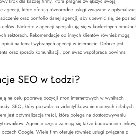
y krok dla każdej firmy, która pragnie zwiększyć swoją
e agencji, które oferują różnorodne usługi związane z optymalizac
adczenie oraz portfolio danej agencji, aby upewnić się, że posiad
 celów. Niektóre z agencji specjalizują się w konkretnych branżac
wych sektorach. Rekomendacje od innych klientów również mogą
opinii na temat wybranych agencji w internecie. Dobrze jest
ienta oraz sposób komunikacji, ponieważ współpraca powinna
encje SEO w Łodzi?
ają na celu poprawę pozycji stron internetowych w wynikach
 audyt SEO, który pozwala na zidentyfikowanie mocnych i słabych
tem jest optymalizacja treści, która polega na dostosowywaniu
tkowników. Agencje często zajmują się także budowaniem linków
 w oczach Google. Wiele firm oferuje również usługi związane z