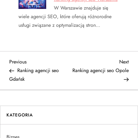
W Warszawie znajduje się
wiele agencji SEO, które oferują różnorodne
usługi związane z optymalizacją stron…
N
Previous
Next
Previous
Next
Post
Post
Ranking agencji seo
Ranking agencji seo Opole
a
Gdańsk
w
i
KATEGORIA
g
a
Biznes