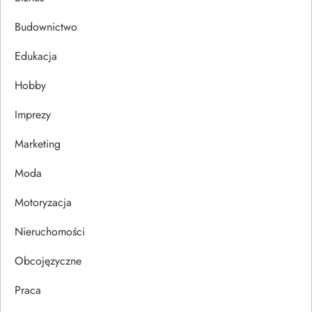
c
Budownictwo
j
Edukacja
Hobby
a
Imprezy
w
Marketing
p
Moda
i
Motoryzacja
s
Nieruchomości
u
Obcojęzyczne
Praca