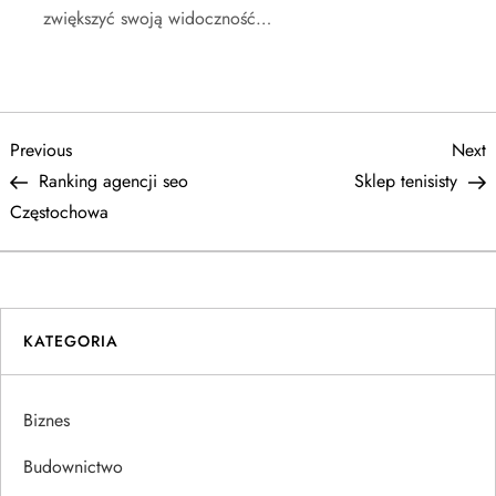
zwiększyć swoją widoczność…
N
Previous
N
Previous
Next
Post
P
Ranking agencji seo
Sklep tenisisty
a
Częstochowa
w
i
KATEGORIA
g
a
Biznes
c
Budownictwo