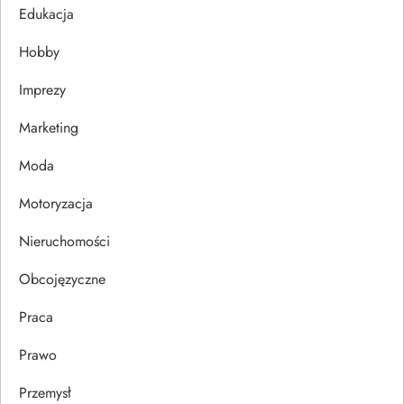
j
Edukacja
Hobby
a
Imprezy
w
Marketing
p
Moda
i
Motoryzacja
s
Nieruchomości
u
Obcojęzyczne
Praca
Prawo
Przemysł