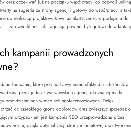
elów oraz oczekiwań już na początku współpracy, co pozwoli unikn
warty na sugestie ze strony agencji i gotowy do współpracy, a tak
bne do realizacji projektów. Również elastyczność w podejściu do
a – zarówno klient, jak i agencja powinni być gotowi do adaptacj
nych kampanii prowadzonych
ywne?
ane kampanie, które przyniosły wymierne efekty dla ich klientów.
adzona przez jedną z warszawskich agencji dla znanej marki
ingu oraz działaniach w mediach społecznościowych. Dzięki
dotrzeć do szerokiego grona odbiorców oraz zwiększyć sprzedaż o
eresującym przypadkiem jest kampania SEO przeprowadzona przez
budowlanymi; dzięki optymalizacji strony internetowej oraz tworzen