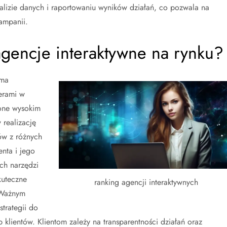
lizie danych i raportowaniu wyników działań, co pozwala na
ampanii.
gencje interaktywne na rynku?
oma
erami w
 one wysokim
realizację
ów z różnych
nta i jego
ch narzędzi
kuteczne
ranking agencji interaktywnych
 Ważnym
trategii do
klientów. Klientom zależy na transparentności działań oraz