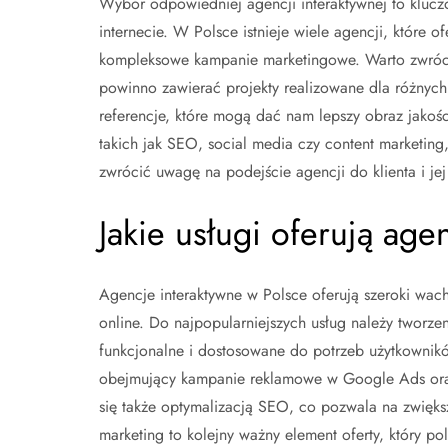
Wybór odpowiedniej agencji interaktywnej to kluc
internecie. W Polsce istnieje wiele agencji, które o
kompleksowe kampanie marketingowe. Warto zwrócić
powinno zawierać projekty realizowane dla różnych 
referencje, które mogą dać nam lepszy obraz jakośc
takich jak SEO, social media czy content marketin
zwrócić uwagę na podejście agencji do klienta i je
Jakie usługi oferują ag
Agencje interaktywne w Polsce oferują szeroki wachl
online. Do najpopularniejszych usług należy tworzeni
funkcjonalne i dostosowane do potrzeb użytkownikó
obejmujący kampanie reklamowe w Google Ads oraz
się także optymalizacją SEO, co pozwala na zwięks
marketing to kolejny ważny element oferty, który p