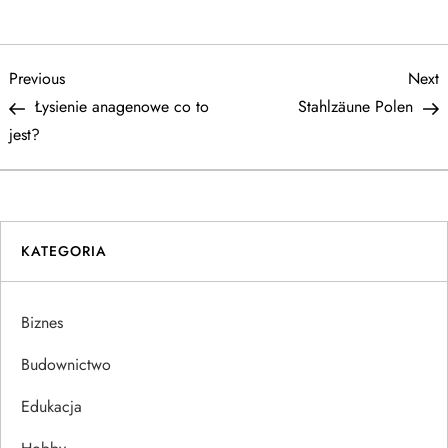
N
Previous
N
Previous
Next
Post
P
Łysienie anagenowe co to
Stahlzäune Polen
a
jest?
w
i
KATEGORIA
g
a
Biznes
c
Budownictwo
j
Edukacja