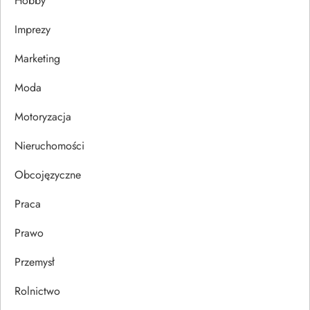
Hobby
a
Imprezy
w
Marketing
p
Moda
i
Motoryzacja
s
Nieruchomości
u
Obcojęzyczne
Praca
Prawo
Przemysł
Rolnictwo