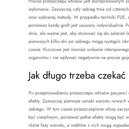
Proces przeszczepu włosów jest skomplikowanym z
wykonania. Zazwyczaj cały zabieg trwa od czterech
oraz wybranej metody. W przypadku techniki FUE, cz
ponieważ każdy graft jest usuwany indywidualnie.
dnia, ale ważne jest, aby stosować się do zaleceń 
pierwszych kilku dni po zabiegu mogą wystąpić obrz
czasie. Kluczowe jest również unikanie intensywnego
organizmu i nie wpływać negatywnie na proces goje
Jak długo trzeba czekać
Po przeprowadzeniu przeszczepu włosów pacjenci cz
efekty. Zazwyczaj pierwsze oznaki wzrostu nowych
zabiegu. W tym czasie przeszczepione włosy zaczynaj
być cierpliwym, ponieważ pełne efekty mogą być w
różne fazy wzrostu, a niektóre z nich mogą wypada