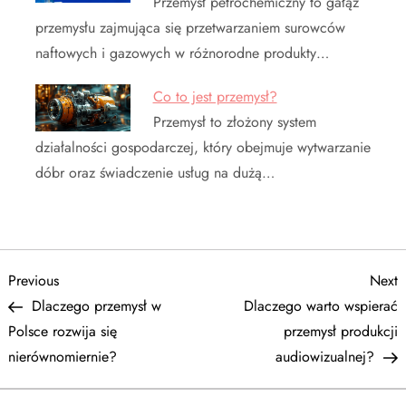
Przemysł petrochemiczny to gałąź
przemysłu zajmująca się przetwarzaniem surowców
naftowych i gazowych w różnorodne produkty…
Co to jest przemysł?
Przemysł to złożony system
działalności gospodarczej, który obejmuje wytwarzanie
dóbr oraz świadczenie usług na dużą…
N
Previous
N
Previous
Next
Post
P
Dlaczego przemysł w
Dlaczego warto wspierać
a
Polsce rozwija się
przemysł produkcji
nierównomiernie?
audiowizualnej?
w