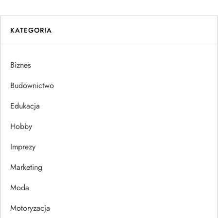
i
g
KATEGORIA
a
Biznes
c
Budownictwo
j
Edukacja
a
Hobby
w
Imprezy
p
Marketing
i
Moda
s
Motoryzacja