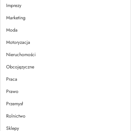
Imprezy
w
Marketing
p
Moda
i
Motoryzacja
s
Nieruchomości
u
Obcojęzyczne
Praca
Prawo
Przemysł
Rolnictwo
Sklepy