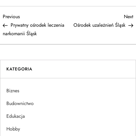
N
Previous
N
Previous
Next
Post
P
Prywatny ośrodek leczenia
Ośrodek uzależnień Śląsk
a
narkomanii Śląsk
w
i
KATEGORIA
g
a
Biznes
c
Budownictwo
j
Edukacja
Hobby
a