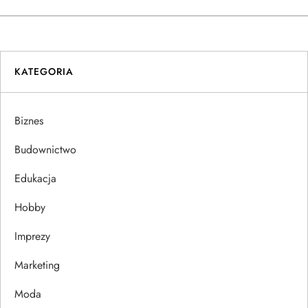
w
i
KATEGORIA
g
a
Biznes
c
Budownictwo
j
Edukacja
Hobby
a
Imprezy
w
Marketing
p
Moda