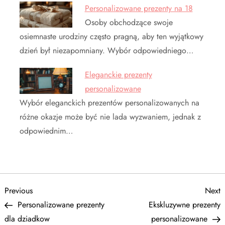
Personalizowane prezenty na 18
Osoby obchodzące swoje
osiemnaste urodziny często pragną, aby ten wyjątkowy
dzień był niezapomniany. Wybór odpowiedniego…
Eleganckie prezenty
personalizowane
Wybór eleganckich prezentów personalizowanych na
różne okazje może być nie lada wyzwaniem, jednak z
odpowiednim…
N
Previous
N
Previous
Next
Post
P
Personalizowane prezenty
Ekskluzywne prezenty
a
dla dziadkow
personalizowane