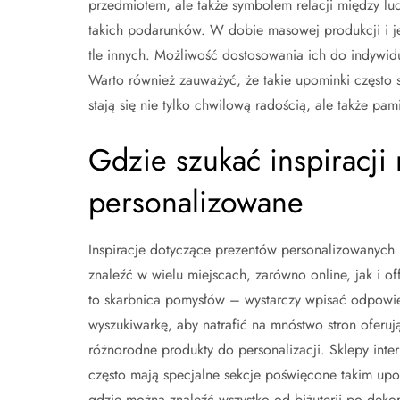
przedmiotem, ale także symbolem relacji między lu
takich podarunków. W dobie masowej produkcji i je
tle innych. Możliwość dostosowania ich do indywidu
Warto również zauważyć, że takie upominki często s
stają się nie tylko chwilową radością, ale także pami
Gdzie szukać inspiracji 
personalizowane
Inspiracje dotyczące prezentów personalizowanych
znaleźć w wielu miejscach, zarówno online, jak i offl
to skarbnica pomysłów – wystarczy wpisać odpowi
wyszukiwarkę, aby natrafić na mnóstwo stron oferuj
różnorodne produkty do personalizacji. Sklepy inte
często mają specjalne sekcje poświęcone takim up
gdzie można znaleźć wszystko od biżuterii po deko