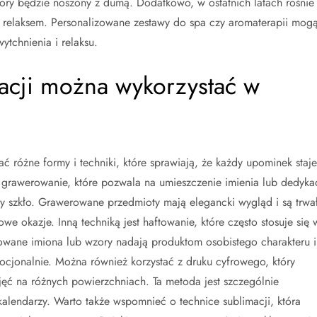
tóry będzie noszony z dumą. Dodatkowo, w ostatnich latach rośnie
i relaksem. Personalizowane zestawy do spa czy aromaterapii mog
tchnienia i relaksu.
izacji można wykorzystać w
 różne formy i techniki, które sprawiają, że każdy upominek staje
st grawerowanie, które pozwala na umieszczenie imienia lub dedykac
zy szkło. Grawerowane przedmioty mają elegancki wygląd i są trwał
e okazje. Inną techniką jest haftowanie, które często stosuje się 
owane imiona lub wzory nadają produktom osobistego charakteru i
mocjonalnie. Można również korzystać z druku cyfrowego, który
jęć na różnych powierzchniach. Ta metoda jest szczególnie
lendarzy. Warto także wspomnieć o technice sublimacji, która