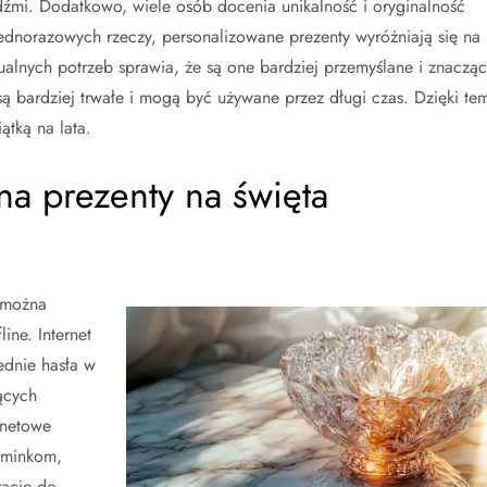
dźmi. Dodatkowo, wiele osób docenia unikalność i oryginalność
dnorazowych rzeczy, personalizowane prezenty wyróżniają się na
alnych potrzeb sprawia, że są one bardziej przemyślane i znacząc
ą bardziej trwałe i mogą być używane przez długi czas. Dzięki te
ątką na lata.
na prezenty na święta
 można
ine. Internet
ednie hasła w
ących
rnetowe
ominkom,
racje do