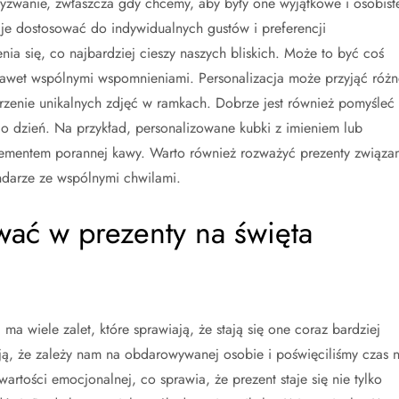
yzwanie, zwłaszcza gdy chcemy, aby były one wyjątkowe i osobist
 je dostosować do indywidualnych gustów i preferencji
a się, co najbardziej cieszy naszych bliskich. Może to być coś
nawet wspólnymi wspomnieniami. Personalizacja może przyjąć różn
orzenie unikalnych zdjęć w ramkach. Dobrze jest również pomyśleć
co dzień. Na przykład, personalizowane kubki z imieniem lub
lementem porannej kawy. Warto również rozważyć prezenty związa
ndarze ze wspólnymi chwilami.
wać w prezenty na święta
a wiele zalet, które sprawiają, że stają się one coraz bardziej
ją, że zależy nam na obdarowywanej osobie i poświęciliśmy czas 
rtości emocjonalnej, co sprawia, że prezent staje się nie tylko