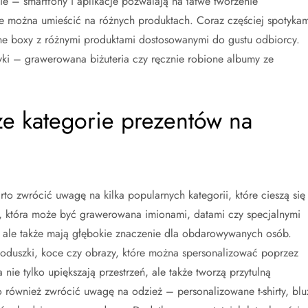
 – smartfony i aplikacje pozwalają na łatwe tworzenie
nie można umieścić na różnych produktach. Coraz częściej spotyka
ane boxy z różnymi produktami dostosowanymi do gustu odbiorcy.
ki – grawerowana biżuteria czy ręcznie robione albumy ze
sze kategorie prezentów na
to zwrócić uwagę na kilka popularnych kategorii, które cieszą się
ia, która może być grawerowana imionami, datami czy specjalnymi
ne, ale także mają głębokie znaczenie dla obdarowywanych osób.
 poduszki, koce czy obrazy, które można spersonalizować poprzez
nie tylko upiększają przestrzeń, ale także tworzą przytulną
o również zwrócić uwagę na odzież – personalizowane t-shirty, blu