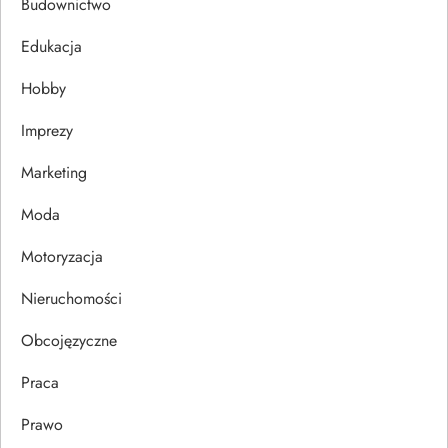
c
Budownictwo
j
Edukacja
Hobby
a
Imprezy
w
Marketing
p
Moda
i
Motoryzacja
s
Nieruchomości
u
Obcojęzyczne
Praca
Prawo