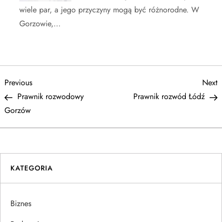
wiele par, a jego przyczyny mogą być różnorodne. W
Gorzowie,…
N
Previous
N
Previous
Next
Post
P
Prawnik rozwodowy
Prawnik rozwód Łódź
a
Gorzów
w
i
KATEGORIA
g
a
Biznes