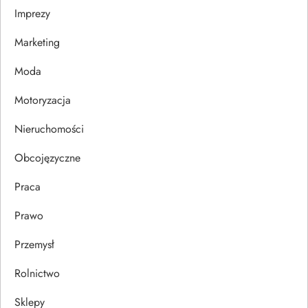
Imprezy
w
Marketing
p
Moda
i
Motoryzacja
s
Nieruchomości
u
Obcojęzyczne
Praca
Prawo
Przemysł
Rolnictwo
Sklepy