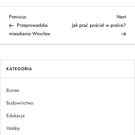
N
Previous
Next
Previous
Next
Post
Post
Przeprowadzka
Jak prać pościel w pralce?
a
mieszkania Wrocław
w
i
KATEGORIA
g
a
Biznes
c
Budownictwo
j
Edukacja
Hobby
a