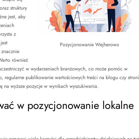
oraz struktury
ne jest, aby
zeniach
rzysta z
jest
Pozycjonowanie Wejherowo
 znacznie
Warto również
z uczestniczyć w wydarzeniach branżowych, co może pomóc w
 regularne publikowanie wartościowych treści na blogu czy stron
sę na wyższe pozycje w wynikach wyszukiwania.
wać w pozycjonowanie lokalne
e przynosi wiele korzyści dla przedsiębiorstw działających na ty