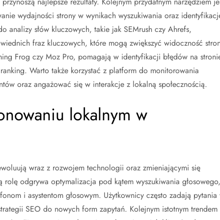
 przynoszą najlepsze rezultaty. Kolejnym przydatnym narzędziem je
nie wydajności strony w wynikach wyszukiwania oraz identyfikacj
 analizy słów kluczowych, takie jak SEMrush czy Ahrefs,
wiednich fraz kluczowych, które mogą zwiększyć widoczność stron
ing Frog czy Moz Pro, pomagają w identyfikacji błędów na stroni
ranking. Warto także korzystać z platform do monitorowania
ntów oraz angażować się w interakcje z lokalną społecznością.
jonowaniu lokalnym w
oluują wraz z rozwojem technologii oraz zmieniającymi się
ą rolę odgrywa optymalizacja pod kątem wyszukiwania głosowego
artfonom i asystentom głosowym. Użytkownicy często zadają pytania
trategii SEO do nowych form zapytań. Kolejnym istotnym trendem