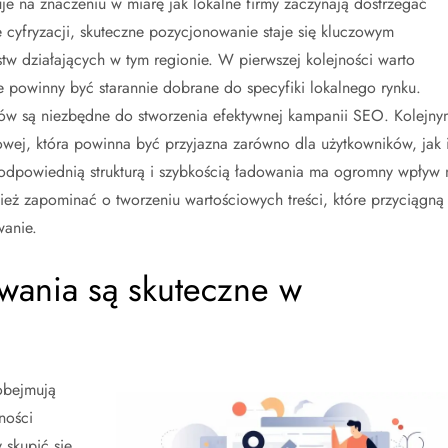
je na znaczeniu w miarę jak lokalne firmy zaczynają dostrzegać
 cyfryzacji, skuteczne pozycjonowanie staje się kluczowym
stw działających w tym regionie. W pierwszej kolejności warto
 powinny być starannie dobrane do specyfiki lokalnego rynku.
ntów są niezbędne do stworzenia efektywnej kampanii SEO. Kolejny
towej, która powinna być przyjazna zarówno dla użytkowników, jak 
 odpowiednią strukturą i szybkością ładowania ma ogromny wpływ 
eż zapominać o tworzeniu wartościowych treści, które przyciągną
wanie.
owania są skuteczne w
obejmują
ności
 skupić się