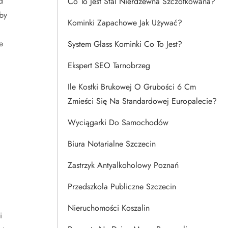
d
Co To Jest Stal Nierdzewna Szczotkowana?
by
Kominki Zapachowe Jak Używać?
e
System Glass Kominki Co To Jest?
Ekspert SEO Tarnobrzeg
Ile Kostki Brukowej O Grubości 6 Cm
Zmieści Się Na Standardowej Europalecie?
Wyciągarki Do Samochodów
Biura Notarialne Szczecin
Zastrzyk Antyalkoholowy Poznań
Przedszkola Publiczne Szczecin
Nieruchomości Koszalin
i