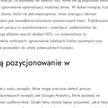
analizy, co prowadzi do wyboru fraz, które nie są popularne wśró
 ignorowanie optymalizacji mobilnej strony. W dobie rosnącej licz
 strona, która nie jest responsywna, może znacząco obniżyć
em jest zaniedbanie tworzenia wartościowych treści. Publikowani
dzić pozycji w wyszukiwarkach i zniechęcić użytkowników do
oruje efektów swoich działań SEO, co uniemożliwia im
unków rynkowych. Ignorowanie lokalnych linków zwrotnych oraz
 prowadzić do utraty potencjalnych korzyści.
ją pozycjonowanie w
 z wielu narzędzi, które mogą znacznie ułatwić proces
larniejszych narzędzi jest Google Analytics, które pozwala na
wań użytkowników. Dzięki temu można lepiej zrozumieć, jakie treśc