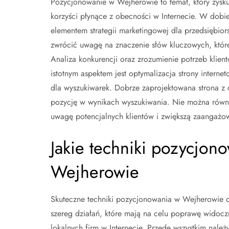
Pozycjonowanie w Wejherowie to temat, który zysku
korzyści płynące z obecności w Internecie. W dobie
elementem strategii marketingowej dla przedsiębior
zwrócić uwagę na znaczenie słów kluczowych, które
Analiza konkurencji oraz zrozumienie potrzeb klie
istotnym aspektem jest optymalizacja strony interne
dla wyszukiwarek. Dobrze zaprojektowana strona z
pozycję w wynikach wyszukiwania. Nie można równi
uwagę potencjalnych klientów i zwiększą zaangażo
Jakie techniki pozycjon
Wejherowie
Skuteczne techniki pozycjonowania w Wejherowie 
szereg działań, które mają na celu poprawę widocz
lokalnych firm w Internecie. Przede wszystkim należy