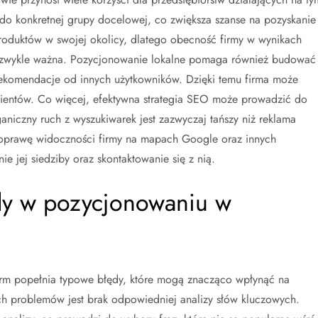
 do konkretnej grupy docelowej, co zwiększa szanse na pozyskanie
produktów w swojej okolicy, dlatego obecność firmy w wynikach
niezwykle ważna. Pozycjonowanie lokalne pomaga również budować
rekomendacje od innych użytkowników. Dzięki temu firma może
 klientów. Co więcej, efektywna strategia SEO może prowadzić do
aniczny ruch z wyszukiwarek jest zazwyczaj tańszy niż reklama
poprawę widoczności firmy na mapach Google oraz innych
ie jej siedziby oraz skontaktowanie się z nią.
ędy w pozycjonowaniu w
rm popełnia typowe błędy, które mogą znacząco wpłynąć na
ch problemów jest brak odpowiedniej analizy słów kluczowych.