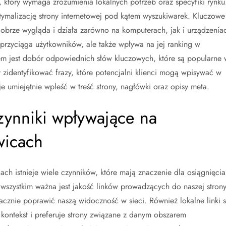
który wymaga zrozumienia lokalnych potrzeb oraz specyfiki rynku
ymalizację strony internetowej pod kątem wyszukiwarek. Kluczowe
dobrze wygląda i działa zarówno na komputerach, jak i urządzenia
przyciąga użytkowników, ale także wpływa na jej ranking w
em jest dobór odpowiednich słów kluczowych, które są popularne 
zidentyfikować frazy, które potencjalni klienci mogą wpisywać w
 umiejętnie wpleść w treść strony, nagłówki oraz opisy meta.
czynniki wpływające na
wicach
 istnieje wiele czynników, które mają znaczenie dla osiągnięcia
wszystkim ważna jest jakość linków prowadzących do naszej strony
acznie poprawić naszą widoczność w sieci. Również lokalne linki 
kontekst i preferuje strony związane z danym obszarem