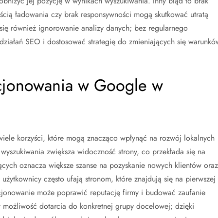
 obniżyć jej pozycję w wynikach wyszukiwania. Inny błąd to brak
kością ładowania czy brak responsywności mogą skutkować utratą
 się również ignorowanie analizy danych; bez regularnego
działań SEO i dostosować strategię do zmieniających się warunkó
zycjonowania w Google w
ele korzyści, które mogą znacząco wpłynąć na rozwój lokalnych
 wyszukiwania zwiększa widoczność strony, co przekłada się na
jących oznacza większe szanse na pozyskanie nowych klientów oraz
użytkownicy często ufają stronom, które znajdują się na pierwszej
cjonowanie może poprawić reputację firmy i budować zaufanie
st możliwość dotarcia do konkretnej grupy docelowej; dzięki