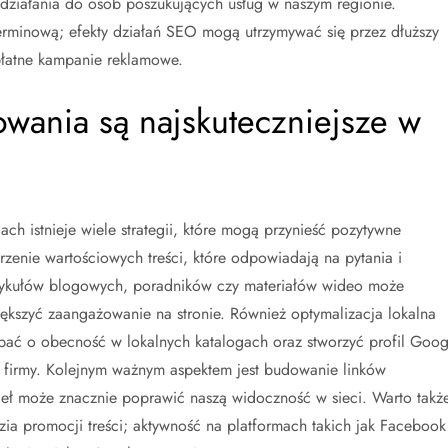
ziałania do osób poszukujących usług w naszym regionie.
erminową; efekty działań SEO mogą utrzymywać się przez dłuższy
 płatne kampanie reklamowe.
owania są najskuteczniejsze w
 istnieje wiele strategii, które mogą przynieść pozytywne
orzenie wartościowych treści, które odpowiadają na pytania i
rtykułów blogowych, poradników czy materiałów wideo może
ększyć zaangażowanie na stronie. Również optymalizacja lokalna
bać o obecność w lokalnych katalogach oraz stworzyć profil Goog
ej firmy. Kolejnym ważnym aspektem jest budowanie linków
eł może znacznie poprawić naszą widoczność w sieci. Warto takż
ia promocji treści; aktywność na platformach takich jak Facebook