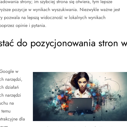
dowania strony; im szybciej strona się otwiera, tym lepsze
wyższe pozycje w wynikach wyszukiwania. Niezwykle ważne jest
óry pozwala na lepszą widoczność w lokalnych wynikach
poprzez opinie i pytania.
stać do pozycjonowania stron 
 Google w
ch narzędzi,
h działań
ch narzędzi
ruchu na
i temu
atrakcyjne dla
nnym