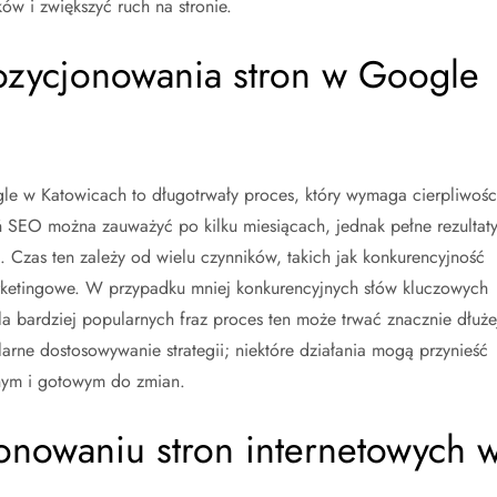
w i zwiększyć ruch na stronie.
pozycjonowania stron w Google
e w Katowicach to długotrwały proces, który wymaga cierpliwości
ań SEO można zauważyć po kilku miesiącach, jednak pełne rezultat
 Czas ten zależy od wielu czynników, takich jak konkurencyjność
marketingowe. W przypadku mniej konkurencyjnych słów kluczowych
la bardziej popularnych fraz proces ten może trwać znacznie dłuże
rne dostosowywanie strategii; niektóre działania mogą przynieść
cznym i gotowym do zmian.
jonowaniu stron internetowych 