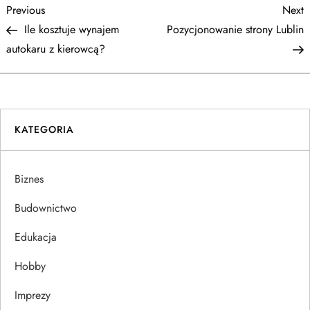
N
Previous
N
Previous
Next
Post
P
Ile kosztuje wynajem
Pozycjonowanie strony Lublin
a
autokaru z kierowcą?
w
i
KATEGORIA
g
a
Biznes
c
Budownictwo
j
Edukacja
Hobby
a
Imprezy
w