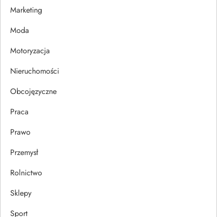
Marketing
p
Moda
i
Motoryzacja
s
Nieruchomości
u
Obcojęzyczne
Praca
Prawo
Przemysł
Rolnictwo
Sklepy
Sport