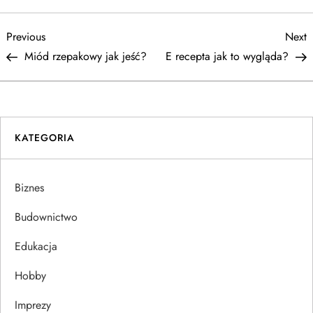
N
Previous
N
Previous
Next
Post
P
Miód rzepakowy jak jeść?
E recepta jak to wygląda?
a
w
i
KATEGORIA
g
Biznes
a
Budownictwo
c
Edukacja
j
Hobby
a
Imprezy