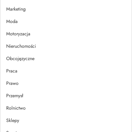
w
Marketing
p
Moda
Motoryzacja
i
Nieruchomości
s
Obcojęzyczne
u
Praca
Prawo
Przemysł
Rolnictwo
Sklepy