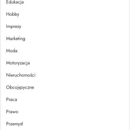
j
Edukacja
Hobby
a
Imprezy
w
Marketing
p
Moda
i
Motoryzacja
s
Nieruchomości
u
Obcojęzyczne
Praca
Prawo
Przemysł