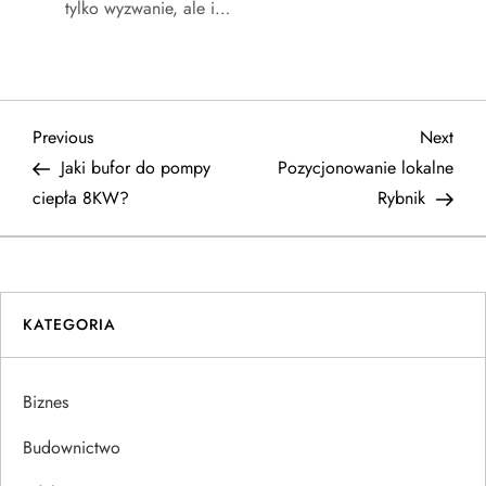
tylko wyzwanie, ale i…
N
Previous
Next
Previous
Next
Post
Post
Jaki bufor do pompy
Pozycjonowanie lokalne
a
ciepła 8KW?
Rybnik
w
i
KATEGORIA
g
a
Biznes
c
Budownictwo