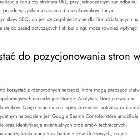
malizacja kodu czy struktura URL, przy jednoczesnym zaniedbaniu
yć przede wszystkim użyteczna dla użytkowników. Innym
nników SEO, co jest szczególnie istotne dla firm działających na
ie się do zasad dotyczących link buildingu może również wpłynąć
stać do pozycjonowania stron 
to korzystać z różnorodnych narzędzi, które mogą znacząco ułatw
opularniejszych narzędzi jest Google Analytics, które pozwala na
tkowników. Dzięki temu można lepiej zrozumieć potrzeby odbiorc
zydatnym narzędziem jest Google Search Console, które umożliwia
ia oraz identyfikację ewentualnych problemów technicznych.
a analizę konkurencji oraz badanie słów kluczowych, co jest