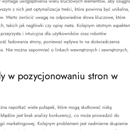
ry wymaga uwzględnienia wielu kluczowych elementów, aby osiągn
ym z nich jest optymalizacja treści, która powinna być unikalna,
ów. Warto zwrócić uwagę na odpowiednie słowa kluczowe, które
h, takich jak nagłówki czy opisy meta. Kolejnym istotnym aspekte
ć przejrzysta i intuicyjna dla użytkowników oraz robotów
kość ładowania strony, ponieważ wpływa to na doświadczenia
a. Nie można zapomnieć o linkach wewnętrznych i zewnętrznych,
ędy w pozycjonowaniu stron w
na napotkać wiele pułapek, które mogą skutkować niską
 błędów jest brak analizy konkurencji, co może prowadzić do
gii marketingowej. Kolejnym problemem jest nadmierne skupienie