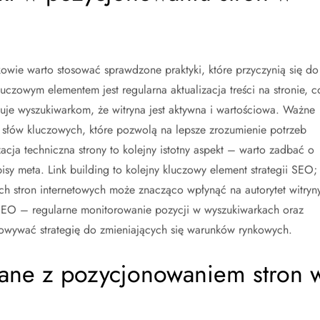
wie warto stosować sprawdzone praktyki, które przyczynią się do
czowym elementem jest regularna aktualizacja treści na stronie, c
izuje wyszukiwarkom, że witryna jest aktywna i wartościowa. Ważne
h słów kluczowych, które pozwolą na lepsze zrozumienie potrzeb
cja techniczna strony to kolejny istotny aspekt – warto zadbać o
sy meta. Link building to kolejny kluczowy element strategii SEO;
h stron internetowych może znacząco wpłynąć na autorytet witryny
SEO – regularne monitorowanie pozycji w wyszukiwarkach oraz
sowywać strategię do zmieniających się warunków rynkowych.
zane z pozycjonowaniem stron 