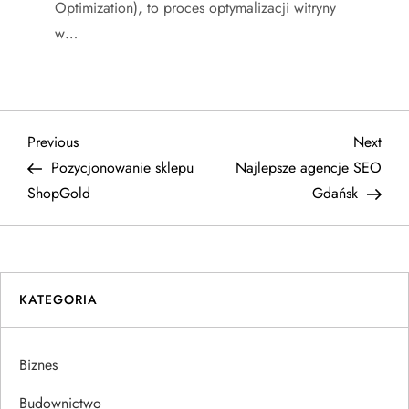
Optimization), to proces optymalizacji witryny
w…
N
Previous
Next
Previous
Next
Post
Post
Pozycjonowanie sklepu
Najlepsze agencje SEO
a
ShopGold
Gdańsk
w
i
KATEGORIA
g
a
Biznes
c
Budownictwo