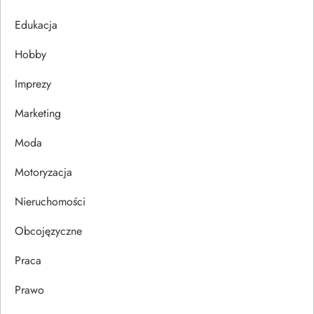
j
Edukacja
Hobby
a
Imprezy
w
Marketing
p
Moda
i
Motoryzacja
s
Nieruchomości
u
Obcojęzyczne
Praca
Prawo