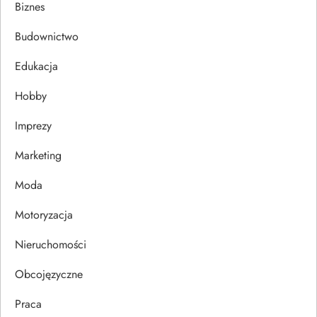
Biznes
c
Budownictwo
j
Edukacja
a
Hobby
w
Imprezy
p
Marketing
i
Moda
s
Motoryzacja
u
Nieruchomości
Obcojęzyczne
Praca