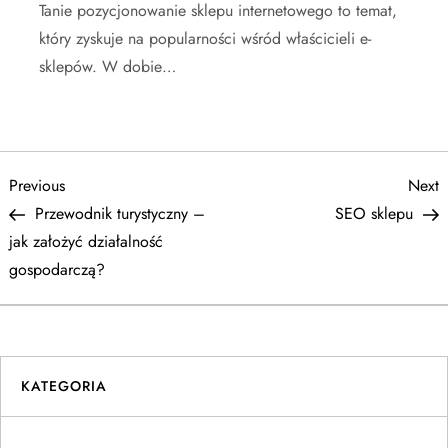
Tanie pozycjonowanie sklepu internetowego to temat,
który zyskuje na popularności wśród właścicieli e-
sklepów. W dobie…
N
Previous
N
Previous
Next
Post
P
Przewodnik turystyczny –
SEO sklepu
a
jak założyć działalność
gospodarczą?
w
i
g
KATEGORIA
a