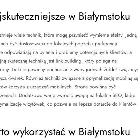
ajskuteczniejsze w Białymstoku
nieje wiele technik, które mogą przynieść wymierne efekty. Jedną
winna być dostosowana do lokalnych potrzeb i preferencji
re odpowiadają na pytania i problemy potencjalnych klientów, a
ną skuteczną techniką jest link building, który polega na
rony. Linki te powinny pochodzić z wiarygodnych źródeł związany
yszukiwarek. Również techniki związane z optymalizacją mobilną s
ików korzysta z urządzeń mobilnych. Strona powinna być
dzeniach. Dodatkowo warto zwrócić uwagę na lokalne SEO, które
ymalizację wizytówek, co pozwala na lepsze dotarcie do klientów
to wykorzystać w Białymstoku