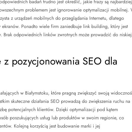
powiednich badań trudno jest określić, jakie frazy są najbardziej
powszechnym problemem jest ignorowanie optymalizacji mobilnej.
zysta z urządzeń mobilnych do przeglądania Internetu, dlatego
kranów. Ponadto wiele firm zaniedbuje link building, który jest
y. Brak odpowiednich linków zwrotnych może prowadzić do niskiej
ce z pozycjonowania SEO dla
ałających w Białymstoku, które pragną zwiększyć swoją widocznoś
ystkim skuteczne działania SEO prowadzą do zwiększenia ruchu na
iczbę potencjalnych klientów. Dzięki optymalizacji pod kątem
osób poszukujących usług lub produktów w swoim regionie, co
ntów. Kolejną korzyścią jest budowanie marki i jej