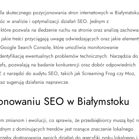
a skutecznego pozycjonowania stron internetowych w Białymstoku
óc w analizie i optymalizacji działań SEO. Jednym z
, które pozwala na śledzenie ruchu na stronie oraz analizę zachowa
jakie treści przyciągają uwagę odwiedzających oraz jakie element
 Google Search Console, które umożliwia monitorowanie
identyfikację ewentualnych problemów technicznych. Narzędzia do
refs, pozwalają na badanie konkurencji oraz dobór odpowiednich
tać z narzędzi do audytu SEO, takich jak Screaming Frog czy Moz,
raz sugerują działania naprawcze.
cjonowaniu SEO w Białymstoku
 zmianom i ewolucji, co sprawia, że przedsiębiorcy muszą być n
Jednym z dominujących trendów jest rosnące znaczenie lokalnego
rzeby dostosowania swoich działań do specyfiki rynku lokalnego i