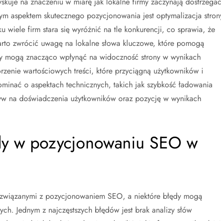
skuje na znaczeniu w miarę jak lokalne firmy zaczynają dostrzega
wym aspektem skutecznego pozycjonowania jest optymalizacja stron
wiele firm stara się wyróżnić na tle konkurencji, co sprawia, że
arto zwrócić uwagę na lokalne słowa kluczowe, które pomogą
azy mogą znacząco wpłynąć na widoczność strony w wynikach
zenie wartościowych treści, które przyciągną użytkowników i
ominać o aspektach technicznych, takich jak szybkość ładowania
yw na doświadczenia użytkowników oraz pozycję w wynikach
łędy w pozycjonowaniu SEO w
i związanymi z pozycjonowaniem SEO, a niektóre błędy mogą
ch. Jednym z najczęstszych błędów jest brak analizy słów