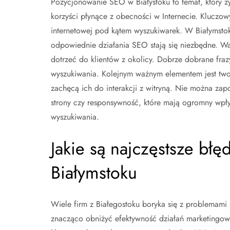
Pozycjonowanie SEO w Białystoku to temat, który zy
korzyści płynące z obecności w Internecie. Kluczo
internetowej pod kątem wyszukiwarek. W Białymstoku 
odpowiednie działania SEO stają się niezbędne. W
dotrzeć do klientów z okolicy. Dobrze dobrane fr
wyszukiwania. Kolejnym ważnym elementem jest twor
zachęcą ich do interakcji z witryną. Nie można zap
strony czy responsywność, które mają ogromny wpł
wyszukiwania.
Jakie są najczęstsze b
Białymstoku
Wiele firm z Białegostoku boryka się z problemam
znacząco obniżyć efektywność działań marketingowy