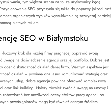
szukiwania, tym większa szansa na to, że użytkownicy będą
. Pozycjonowanie SEO przyczynia się także do poprawy jakości ruc
a pomocą organicznych wyników wyszukiwania są zazwyczaj bardziej
pomocą płatnych reklam.
gencję SEO w Białymstoku
kluczowy krok dla każdej firmy pragnącej poprawić swoją
 uwagę na doświadczenie agencji oraz jej portfolio. Dobrze jest
aby ocenić skuteczność działań danej firmy. Ważnym aspektem jest
rentność działań – powinna ona jasno komunikować strategię oraz
erowanych usług; dobra agencja powinna oferować kompleksową
ci oraz link building. Należy również zwrócić uwagę na umowy i
h zobowiązań bez możliwości oceny efektów pracy agencji po
innych przedsiębiorców mogą być również cennym źródłem