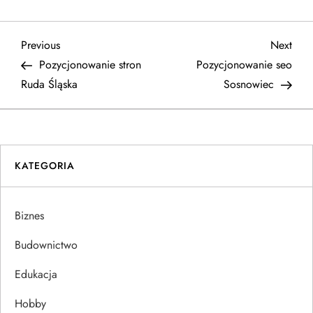
N
Previous
Next
Previous
Next
Post
Post
Pozycjonowanie stron
Pozycjonowanie seo
a
Ruda Śląska
Sosnowiec
w
i
KATEGORIA
g
a
Biznes
c
Budownictwo
j
Edukacja
Hobby