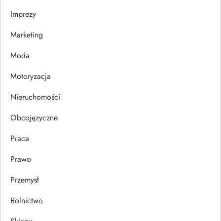
a
Imprezy
w
Marketing
p
Moda
i
Motoryzacja
s
Nieruchomości
u
Obcojęzyczne
Praca
Prawo
Przemysł
Rolnictwo