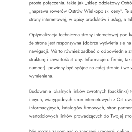
proste połączenia, takie jak „sklep odzieżowy Ostr
„naprawa rowerów Ostrów Wielkopolski ceny”. Te s
strony internetowej, w opisy produktów i usług, a t
Optymalizacja techniczna strony internetowej pod 
że strona jest responsywna (dobrze wyświetla się na
nawigacji. Warto również zadbać o odpowiednie z
strukturę i zawartość strony. Informacje o firmie, 
number), powinny być spójne na całej stronie i we w
wymieniana.
Budowanie lokalnych linków zwrotnych (backlinks) t
innych, wiarygodnych stron internetowych z Ostrowa
informacyjnych, katalogów firmowych, stron partne
wartościowych linków prowadzących do Twojej stron
Nie można zapominać o znaczeniu recenzji online.