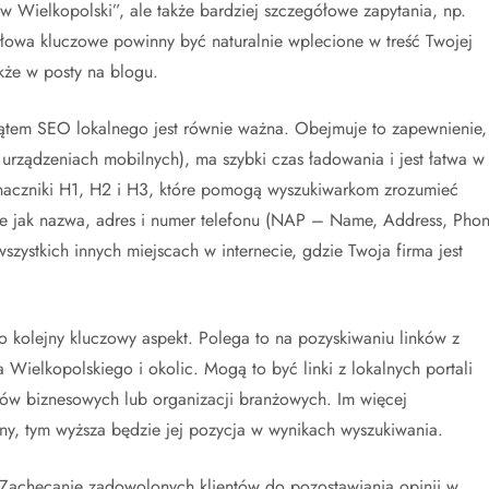
ów Wielkopolski”, ale także bardziej szczegółowe zapytania, np.
łowa kluczowe powinny być naturalnie wplecione w treść Twojej
akże w posty na blogu.
kątem SEO lokalnego jest równie ważna. Obejmuje to zapewnienie,
 urządzeniach mobilnych), ma szybki czas ładowania i jest łatwa w
naczniki H1, H2 i H3, które pomogą wyszukiwarkom zrozumieć
takie jak nazwa, adres i numer telefonu (NAP – Name, Address, Pho
szystkich innych miejscach w internecie, gdzie Twoja firma jest
o kolejny kluczowy aspekt. Polega to na pozyskiwaniu linków z
 Wielkopolskiego i okolic. Mogą to być linki z lokalnych portali
rów biznesowych lub organizacji branżowych. Im więcej
y, tym wyższa będzie jej pozycja w wynikach wyszukiwania.
 Zachęcanie zadowolonych klientów do pozostawiania opinii w