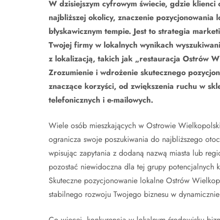
W dzisiejszym cyfrowym świecie, gdzie klienci 
najbliższej okolicy, znaczenie pozycjonowania 
błyskawicznym tempie. Jest to strategia market
Twojej firmy w lokalnych wynikach wyszukiwani
z lokalizacją, takich jak „restauracja Ostrów 
Zrozumienie i wdrożenie skutecznego pozycjo
znaczące korzyści, od zwiększenia ruchu w skl
telefonicznych i e-mailowych.
Wiele osób mieszkających w Ostrowie Wielkopolskim
ogranicza swoje poszukiwania do najbliższego otoc
wpisując zapytania z dodaną nazwą miasta lub regi
pozostać niewidoczna dla tej grupy potencjalnych kl
Skuteczne pozycjonowanie lokalne Ostrów Wielkopols
stabilnego rozwoju Twojego biznesu w dynamicznie 
Co więcej, konkurencja w lokalnym środowisku bizn