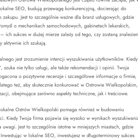
 lokalne SEO, budują przewagę konkurencyjną, docierając do
do zakupu. Jest to szczególnie ważne dla branż usługowych, gdzie
. Pomyśl o mechanikach samochodowych, gabinetach lekarskich,
 ich sukces w dużej mierze zależy od tego, czy zostaną znalezien
 aktywnie ich szukają.
lnego jest zrozumienie intencji wyszukiwania użytkowników. Kiedy
, szuka nie tylko usługi, ale także rekomendacji i opinii. Twoja
gacona o pozytywne recenzje i szczegółowe informacje o firmie,
latego też, aby skutecznie konkurować w Ostrowie Wielkopolskim,
cji, obejmujące zarówno aspekty techniczne, jak i treściowe.
lokalne Ostrów Wielkopolski pomaga również w budowaniu
ści. Kiedy Twoja firma pojawia się wysoko w wynikach wyszukiwani
a uwagi. Jest to szczególnie istotne w mniejszych miastach, gdzie
 Inwestując w lokalne SEO, inwestujesz w długoterminowy sukces