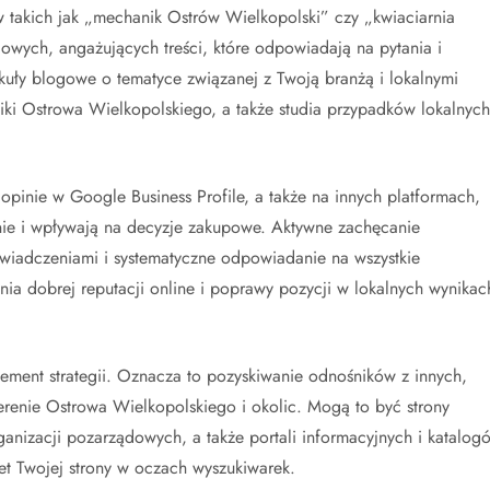
w takich jak „mechanik Ostrów Wielkopolski” czy „kwiaciarnia
iowych, angażujących treści, które odpowiadają na pytania i
kuły blogowe o tematyce związanej z Twoją branżą i lokalnymi
iki Ostrowa Wielkopolskiego, a także studia przypadków lokalnych
opinie w Google Business Profile, a także na innych platformach,
anie i wpływają na decyzje zakupowe. Aktywne zachęcanie
wiadczeniami i systematyczne odpowiadanie na wszystkie
ia dobrej reputacji online i poprawy pozycji w lokalnych wynikac
lement strategii. Oznacza to pozyskiwanie odnośników z innych,
erenie Ostrowa Wielkopolskiego i okolic. Mogą to być strony
anizacji pozarządowych, a także portali informacyjnych i katalog
et Twojej strony w oczach wyszukiwarek.