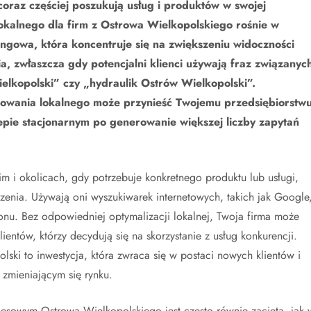
coraz częściej poszukują usług i produktów w swojej
lokalnego dla firm z Ostrowa Wielkopolskiego rośnie w
ingowa, która koncentruje się na zwiększeniu widoczności
a, zwłaszcza gdy potencjalni klienci używają fraz związanyc
Wielkopolski” czy „hydraulik Ostrów Wielkopolski”.
nowania lokalnego może przynieść Twojemu przedsiębiorstw
epie stacjonarnym po generowanie większej liczby zapytań
 i okolicach, gdy potrzebuje konkretnego produktu lub usługi,
zenia. Używają oni wyszukiwarek internetowych, takich jak Google
onu. Bez odpowiedniej optymalizacji lokalnej, Twoja firma może
ientów, którzy decydują się na skorzystanie z usług konkurencji.
ki to inwestycja, która zwraca się w postaci nowych klientów i
zmieniającym się rynku.
esowym Ostrowa Wielkopolskiego jest często równie zacięta, jak 