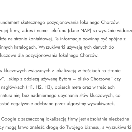
i fundament skutecznego pozycjonowania lokalnego Chorzów.
ojej firmy, adres i numer telefonu (dane NAP) są wyraźnie widocz
także na stronie kontaktowej. Te informacje powinny być spójne z
 i innych katalogach. Wyszukiwarki używają tych danych do
t kluczowe dla pozycjonowania lokalnego Chorzów.
 kluczowych związanych z lokalizacją w treściach na stronie.
zów”, „sklep z odzieżą używaną Bytom – blisko Chorzowa” czy
, nagłówkach (H1, H2, H3), opisach meta oraz w treściach
 naturalnie, bez nadmiernego upychania słów kluczowych, co
ostać negatywnie odebrane przez algorytmy wyszukiwarek.
Google z zaznaczoną lokalizacją firmy jest absolutnie niezbędne
cy mogą łatwo znaleźć drogę do Twojego biznesu, a wyszukiwarki