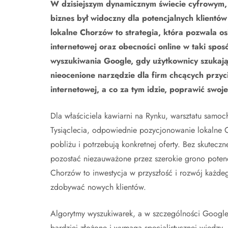
W dzisiejszym dynamicznym świecie cyfrowym, d
biznes był widoczny dla potencjalnych klientów
lokalne Chorzów to strategia, która pozwala osi
internetowej oraz obecności online w taki spo
wyszukiwania Google, gdy użytkownicy szukają 
nieocenione narzędzie dla firm chcących przyc
internetowej, a co za tym idzie, poprawić swoj
Dla właściciela kawiarni na Rynku, warsztatu samo
Tysiąclecia, odpowiednie pozycjonowanie lokalne 
pobliżu i potrzebują konkretnej oferty. Bez skutecz
pozostać niezauważone przez szerokie grono poten
Chorzów to inwestycja w przyszłość i rozwój każdeg
zdobywać nowych klientów.
Algorytmy wyszukiwarek, a w szczególności Google,
bardziej złożone i wymaga specjalistycznej wiedzy. 