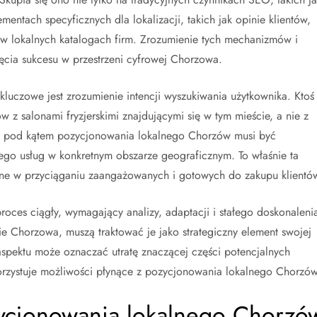
mentach specyficznych dla lokalizacji, takich jak opinie klientów,
 lokalnych katalogach firm. Zrozumienie tych mechanizmów i
ięcia sukcesu w przestrzeni cyfrowej Chorzowa.
uczowe jest zrozumienie intencji wyszukiwania użytkownika. Ktoś
 z salonami fryzjerskimi znajdującymi się w tym mieście, a nie z
ja pod kątem pozycjonowania lokalnego Chorzów musi być
ego usług w konkretnym obszarze geograficznym. To właśnie ta
eczne w przyciąganiu zaangażowanych i gotowych do zakupu klientó
ces ciągły, wymagający analizy, adaptacji i stałego doskonaleni
e Chorzowa, muszą traktować je jako strategiczny element swojej
aspektu może oznaczać utratę znaczącej części potencjalnych
korzystuje możliwości płynące z pozycjonowania lokalnego Chorzów
zycjonowania lokalnego Chorzó