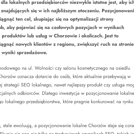
la lokalnych przedsiębiorców niezwykle istotne jest, aby ic
 znajdujących się w ich najbliższym otoczeniu. Pozycjonowan
ągnąć ten cel, skupiając się na optymalizacji strony
sób, aby pojawiać się na czołowych pozycjach w wynikach
produktów lub usług w Chorzowie i okolicach. Jest to
iągnąć nowych klientów z regionu, zwiększyć ruch na stronie
e wyniki sprzedażowe.
chodowego na ul. Wolności czy salonu kosmetycznego na osiedlu
Chorzów oznacza dotarcie do osób, które aktualnie przebywają w
nej strategii SEO lokalnego, nawet najlepszy produkt czy usługa mo
cjalnych odbiorców. Dlatego inwestycja w pozycjonowanie lokaln
o lokalnego przedsiębiorstwa, które pragnie konkurować na rynku 
 stale ewoluują, a pozycjonowanie lokalne Chorzów staje się cora
Skupia się ono nie tylko na tradycyjnych czynnikach SEO, takich ja