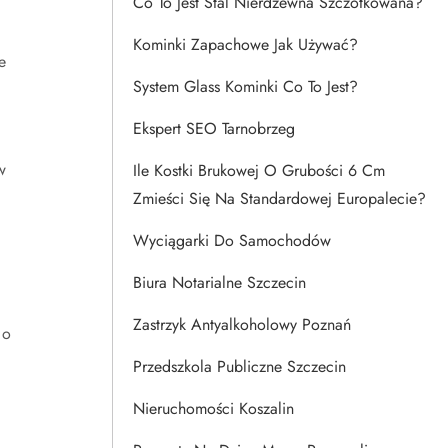
Co To Jest Stal Nierdzewna Szczotkowana?
Kominki Zapachowe Jak Używać?
e
System Glass Kominki Co To Jest?
Ekspert SEO Tarnobrzeg
w
Ile Kostki Brukowej O Grubości 6 Cm
Zmieści Się Na Standardowej Europalecie?
Wyciągarki Do Samochodów
Biura Notarialne Szczecin
Zastrzyk Antyalkoholowy Poznań
 o
Przedszkola Publiczne Szczecin
Nieruchomości Koszalin