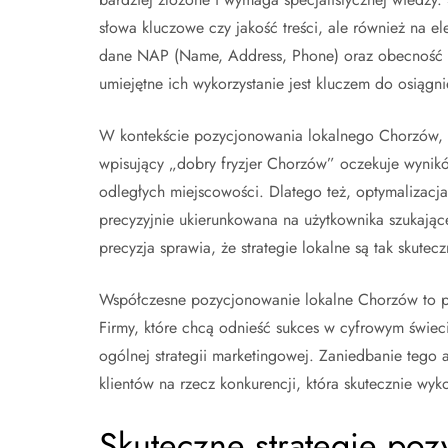
słowa kluczowe czy jakość treści, ale również na ele
dane NAP (Name, Address, Phone) oraz obecność w
umiejętne ich wykorzystanie jest kluczem do osiągn
W kontekście pozycjonowania lokalnego Chorzów, kl
wpisujący „dobry fryzjer Chorzów” oczekuje wyników
odległych miejscowości. Dlatego też, optymalizac
precyzyjnie ukierunkowana na użytkownika szukając
precyzja sprawia, że strategie lokalne są tak skut
Współczesne pozycjonowanie lokalne Chorzów to pro
Firmy, które chcą odnieść sukces w cyfrowym świeci
ogólnej strategii marketingowej. Zaniedbanie tego 
klientów na rzecz konkurencji, która skutecznie wy
Skuteczne strategie po