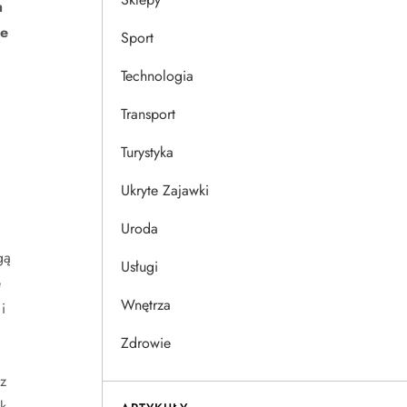
h
ie
Sport
Technologia
Transport
Turystyka
Ukryte Zajawki
Uroda
gą
Usługi
e
Wnętrza
i
Zdrowie
z
k