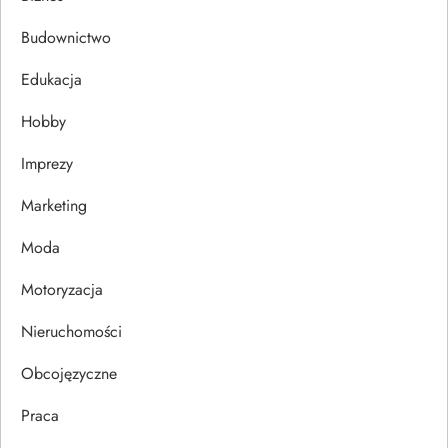
a
Budownictwo
c
Edukacja
j
Hobby
a
Imprezy
w
Marketing
p
Moda
Motoryzacja
i
Nieruchomości
s
Obcojęzyczne
u
Praca