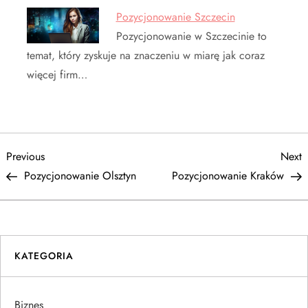
Pozycjonowanie Szczecin
Pozycjonowanie w Szczecinie to
temat, który zyskuje na znaczeniu w miarę jak coraz
więcej firm…
N
Previous
N
Previous
Next
Post
P
Pozycjonowanie Olsztyn
Pozycjonowanie Kraków
a
w
i
KATEGORIA
g
Biznes