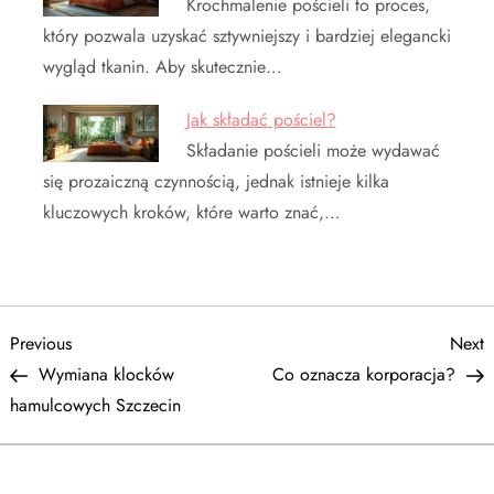
Krochmalenie pościeli to proces,
który pozwala uzyskać sztywniejszy i bardziej elegancki
wygląd tkanin. Aby skutecznie…
Jak składać pościel?
Składanie pościeli może wydawać
się prozaiczną czynnością, jednak istnieje kilka
kluczowych kroków, które warto znać,…
N
Previous
N
Previous
Next
Post
P
Wymiana klocków
Co oznacza korporacja?
a
hamulcowych Szczecin
w