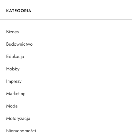
i
KATEGORIA
g
a
Biznes
c
Budownictwo
j
Edukacja
Hobby
a
Imprezy
w
Marketing
p
Moda
i
Motoryzacja
s
Nieruchomości