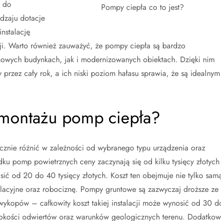
i do
Pompy ciepła co to jest?
dzaju dotacje
nstalację
ji. Warto również zauważyć, że pompy ciepła są bardzo
wych budynkach, jak i modernizowanych obiektach. Dzięki nim
rzez cały rok, a ich niski poziom hałasu sprawia, że są idealnym
i montażu pomp ciepła?
cznie różnić w zależności od wybranego typu urządzenia oraz
u pomp powietrznych ceny zaczynają się od kilku tysięcy złotych
osić od 20 do 40 tysięcy złotych. Koszt ten obejmuje nie tylko sam
alacyjne oraz robociznę. Pompy gruntowe są zazwyczaj droższe ze
ykopów – całkowity koszt takiej instalacji może wynosić od 30 d
łębokości odwiertów oraz warunków geologicznych terenu. Dodatko