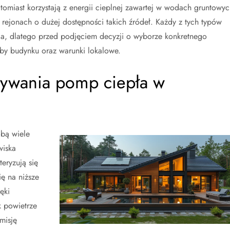
miast korzystają z energii cieplnej zawartej w wodach gruntowyc
rejonach o dużej dostępności takich źródeł. Każdy z tych typów
ia, dlatego przed podjęciem decyzji o wyborze konkretnego
by budynku oraz warunki lokalowe.
używania pomp ciepła w
bą wiele
wiska
eryzują się
ę na niższe
ęki
k powietrze
misję