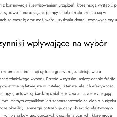
h z konserwacją i serwisowaniem urządzeń, które mogą wystąpić p
początkowych inwestycja w pompy ciepła często zwraca się w
ach za energię oraz możliwości uzyskania dotacji rządowych czy u
czynniki wpływające na wybór
w procesie instalacji systemu grzewczego. Istnieje wiele
onać właściwego wyboru. Przede wszystkim, należy ocenić źródło
wietrzne są łatwiejsze w instalacji i tańsze, ale ich efektywność
ompy gruntowe są bardziej stabilne w działaniu, ale wymagają
ejnym istotnym czynnikiem jest zapotrzebowanie na ciepło budynku
że określić, ile energii potrzebuje dany obiekt do efektywnego
alnych warunków geologicznych oraz klimatycznych, które mogą