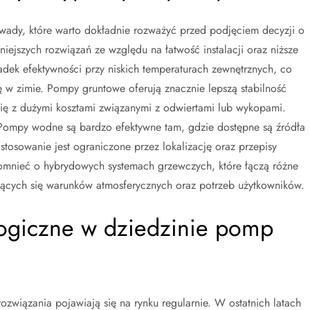
 wady, które warto dokładnie rozważyć przed podjęciem decyzji o
iejszych rozwiązań ze względu na łatwość instalacji oraz niższe
adek efektywności przy niskich temperaturach zewnętrznych, co
w zimie. Pompy gruntowe oferują znacznie lepszą stabilność
e się z dużymi kosztami związanymi z odwiertami lub wykopami.
Pompy wodne są bardzo efektywne tam, gdzie dostępne są źródła
tosowanie jest ograniczone przez lokalizację oraz przepisy
omnieć o hybrydowych systemach grzewczych, które łączą różne
jących się warunków atmosferycznych oraz potrzeb użytkowników.
logiczne w dziedzinie pomp
ozwiązania pojawiają się na rynku regularnie. W ostatnich latach