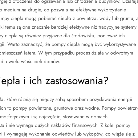
ergię z otoczenia do ogrzewania lub chłodzenia budynków. Działaj
ego medium na drugie, co pozwala na efektywne wykorzystanie
mpy ciepła mogą pobierać ciepło z powietrza, wody lub gruntu, 
i temu są one znacznie bardziej efektywne niż tradycyjne systemy
y ciepła są również przyjazne dla środowiska, ponieważ ich
rgii. Warto zaznaczyć, że pompy ciepła mogą być wykorzystywane
 pomieszczeń latem. W tym przypadku proces działa w odwrotnym
dla wielu właścicieli domów.
iepła i ich zastosowania?
ła, które różnią się między sobą sposobem pozyskiwania energii
 nich to pompy powietrzne, gruntowe oraz wodne. Pompy powietrzn
 atmosferycznym i są najczęściej stosowane w domach
rosta i nie wymaga dużych nakładów finansowych. Z kolei pompy
i i wymagają wykonania odwiertów lub wykopów, co wiąże się z