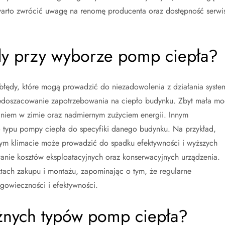
rto zwrócić uwagę na renomę producenta oraz dostępność serwi
ędy przy wyborze pomp ciepła?
łędy, które mogą prowadzić do niezadowolenia z działania syste
iedoszacowanie zapotrzebowania na ciepło budynku. Zbyt mała mo
iem w zimie oraz nadmiernym zużyciem energii. Innym
typu pompy ciepła do specyfiki danego budynku. Na przykład,
ym klimacie może prowadzić do spadku efektywności i wyższych
wanie kosztów eksploatacyjnych oraz konserwacyjnych urządzenia.
sztach zakupu i montażu, zapominając o tym, że regularne
gowieczności i efektywności.
różnych typów pomp ciepła?