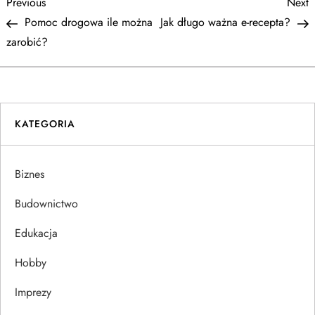
N
Previous
N
Previous
Next
Post
P
Pomoc drogowa ile można
Jak długo ważna e-recepta?
a
zarobić?
w
i
KATEGORIA
g
a
Biznes
c
Budownictwo
j
Edukacja
Hobby
a
Imprezy
w