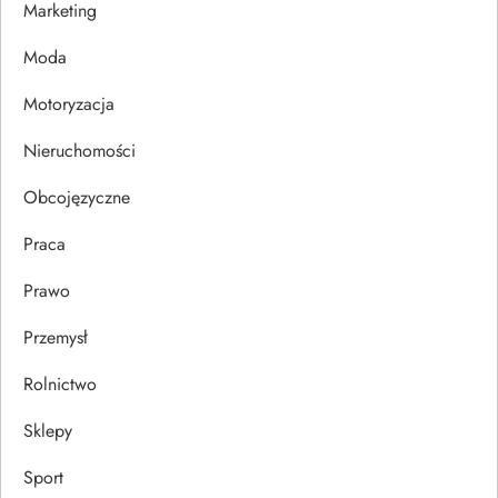
Marketing
p
Moda
i
Motoryzacja
s
Nieruchomości
u
Obcojęzyczne
Praca
Prawo
Przemysł
Rolnictwo
Sklepy
Sport