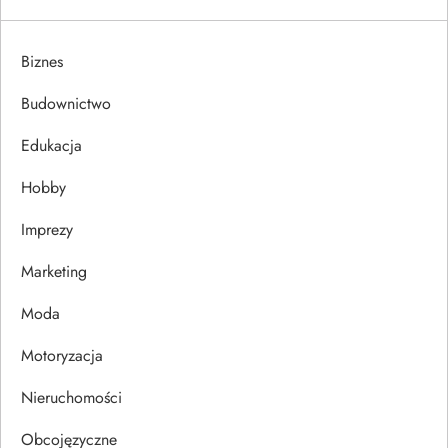
g
a
Biznes
c
Budownictwo
j
Edukacja
Hobby
a
Imprezy
w
Marketing
p
Moda
i
Motoryzacja
s
Nieruchomości
u
Obcojęzyczne