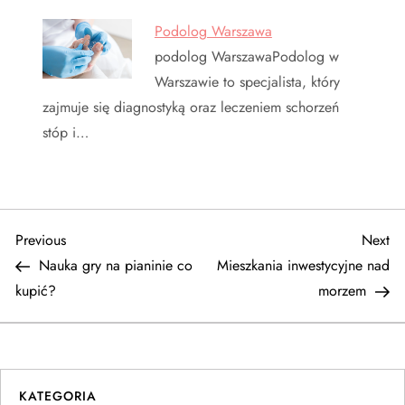
Podolog Warszawa
podolog WarszawaPodolog w
Warszawie to specjalista, który
zajmuje się diagnostyką oraz leczeniem schorzeń
stóp i…
N
Previous
Ne
Previous
Next
Post
Po
Nauka gry na pianinie co
Mieszkania inwestycyjne nad
a
kupić?
morzem
w
i
KATEGORIA