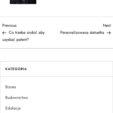
N
Previous
N
Previous
Next
Post
P
Co trzeba zrobić aby
Personalizowana statuetka
a
uzyskać patent?
w
i
KATEGORIA
g
a
Biznes
c
Budownictwo
j
Edukacja