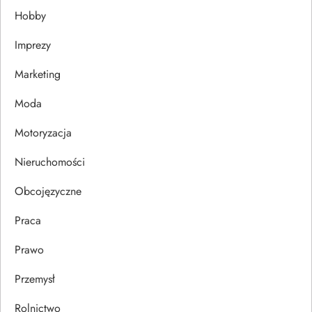
Hobby
a
Imprezy
w
Marketing
p
Moda
i
Motoryzacja
s
Nieruchomości
u
Obcojęzyczne
Praca
Prawo
Przemysł
Rolnictwo