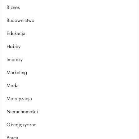
g
Biznes
a
Budownictwo
c
Edukacja
j
Hobby
a
Imprezy
w
Marketing
p
Moda
Motoryzacja
i
Nieruchomości
s
Obcojęzyczne
u
Praca