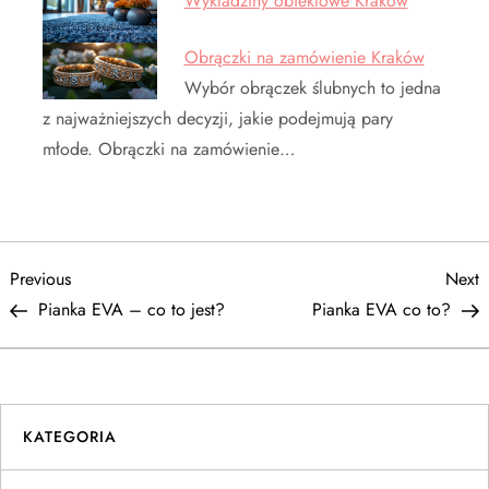
Wykładziny obiektowe Kraków
Obrączki na zamówienie Kraków
Wybór obrączek ślubnych to jedna
z najważniejszych decyzji, jakie podejmują pary
młode. Obrączki na zamówienie…
N
Previous
N
Previous
Next
Post
P
Pianka EVA – co to jest?
Pianka EVA co to?
a
w
i
KATEGORIA