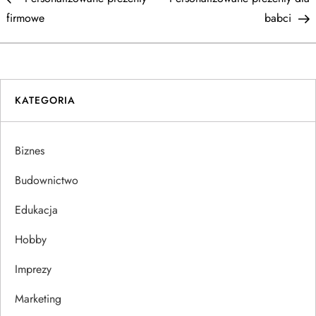
a
firmowe
babci
w
i
KATEGORIA
g
a
Biznes
c
Budownictwo
j
Edukacja
Hobby
a
Imprezy
w
Marketing