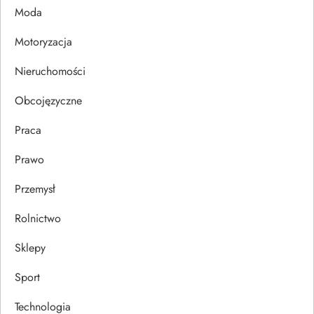
p
Moda
i
Motoryzacja
s
Nieruchomości
u
Obcojęzyczne
Praca
Prawo
Przemysł
Rolnictwo
Sklepy
Sport
Technologia