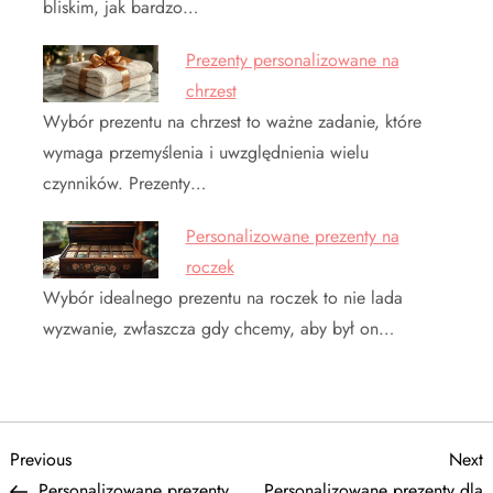
bliskim, jak bardzo…
Prezenty personalizowane na
chrzest
Wybór prezentu na chrzest to ważne zadanie, które
wymaga przemyślenia i uwzględnienia wielu
czynników. Prezenty…
Personalizowane prezenty na
roczek
Wybór idealnego prezentu na roczek to nie lada
wyzwanie, zwłaszcza gdy chcemy, aby był on…
N
Previous
N
Previous
Next
Post
P
Personalizowane prezenty
Personalizowane prezenty dla