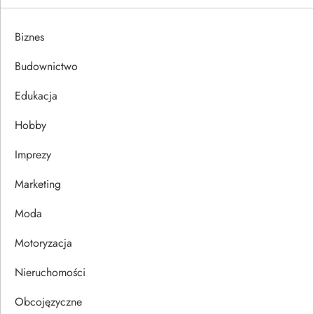
g
a
Biznes
c
Budownictwo
j
Edukacja
Hobby
a
Imprezy
w
Marketing
p
Moda
i
Motoryzacja
s
Nieruchomości
u
Obcojęzyczne