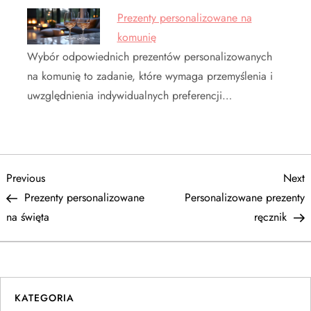
Prezenty personalizowane na
komunię
Wybór odpowiednich prezentów personalizowanych
na komunię to zadanie, które wymaga przemyślenia i
uwzględnienia indywidualnych preferencji…
N
Previous
N
Previous
Next
Post
P
Prezenty personalizowane
Personalizowane prezenty
a
na święta
ręcznik
w
i
KATEGORIA