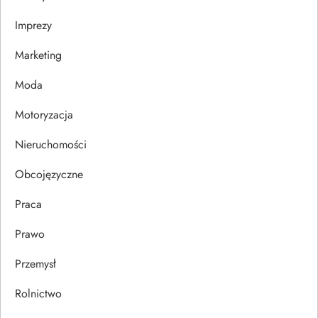
a
Imprezy
w
Marketing
p
Moda
i
Motoryzacja
s
Nieruchomości
u
Obcojęzyczne
Praca
Prawo
Przemysł
Rolnictwo