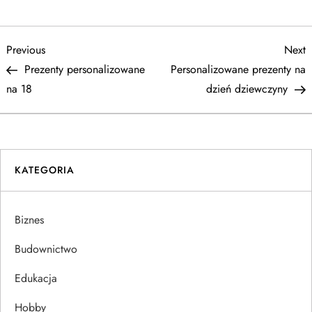
N
Previous
N
Previous
Next
Post
P
Prezenty personalizowane
Personalizowane prezenty na
a
na 18
dzień dziewczyny
w
i
KATEGORIA
g
a
Biznes
c
Budownictwo
j
Edukacja
Hobby