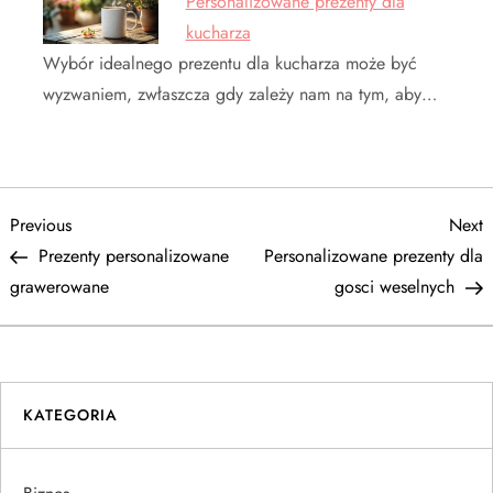
Personalizowane prezenty dla
kucharza
Wybór idealnego prezentu dla kucharza może być
wyzwaniem, zwłaszcza gdy zależy nam na tym, aby…
N
Previous
N
Previous
Next
Post
P
Prezenty personalizowane
Personalizowane prezenty dla
a
grawerowane
gosci weselnych
w
i
KATEGORIA
g