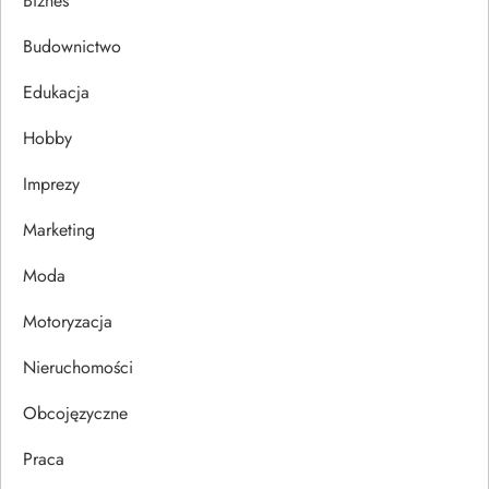
a
Biznes
c
Budownictwo
j
Edukacja
Hobby
a
Imprezy
w
Marketing
p
Moda
i
Motoryzacja
s
Nieruchomości
u
Obcojęzyczne
Praca