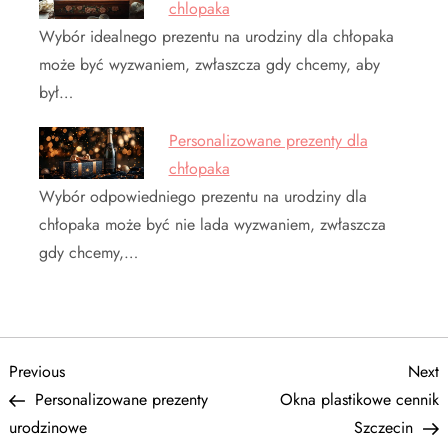
chlopaka
Wybór idealnego prezentu na urodziny dla chłopaka
może być wyzwaniem, zwłaszcza gdy chcemy, aby
był…
Personalizowane prezenty dla
chłopaka
Wybór odpowiedniego prezentu na urodziny dla
chłopaka może być nie lada wyzwaniem, zwłaszcza
gdy chcemy,…
N
Previous
N
Previous
Next
Post
P
Personalizowane prezenty
Okna plastikowe cennik
a
urodzinowe
Szczecin