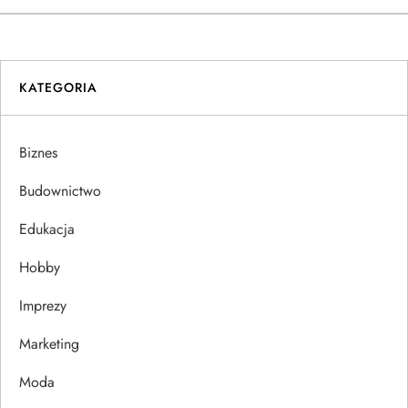
w
i
KATEGORIA
g
a
Biznes
c
Budownictwo
j
Edukacja
Hobby
a
Imprezy
w
Marketing
p
Moda