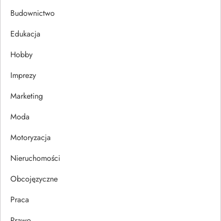
a
Budownictwo
c
Edukacja
j
Hobby
a
Imprezy
w
Marketing
p
Moda
Motoryzacja
i
Nieruchomości
s
Obcojęzyczne
u
Praca
Prawo