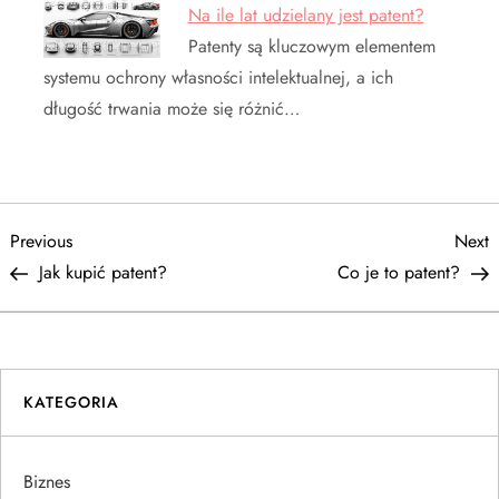
Na ile lat udzielany jest patent?
Patenty są kluczowym elementem
systemu ochrony własności intelektualnej, a ich
długość trwania może się różnić…
N
Previous
N
Previous
Next
Post
P
Jak kupić patent?
Co je to patent?
a
w
i
KATEGORIA
g
Biznes