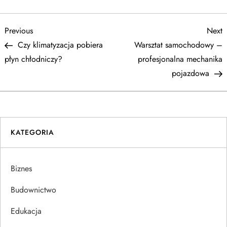
N
Previous
N
Previous
Next
Post
P
Czy klimatyzacja pobiera
Warsztat samochodowy –
a
płyn chłodniczy?
profesjonalna mechanika
pojazdowa
w
i
g
KATEGORIA
a
Biznes
c
Budownictwo
j
Edukacja
a