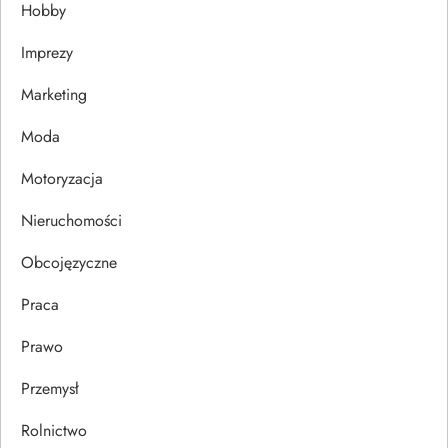
Hobby
w
Imprezy
p
Marketing
i
Moda
s
Motoryzacja
u
Nieruchomości
Obcojęzyczne
Praca
Prawo
Przemysł
Rolnictwo