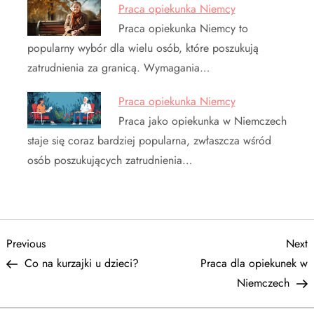
Praca opiekunka Niemcy
Praca opiekunka Niemcy to
popularny wybór dla wielu osób, które poszukują
zatrudnienia za granicą. Wymagania…
Praca opiekunka Niemcy
Praca jako opiekunka w Niemczech
staje się coraz bardziej popularna, zwłaszcza wśród
osób poszukujących zatrudnienia…
N
Previous
N
Previous
Next
Post
P
Co na kurzajki u dzieci?
Praca dla opiekunek w
a
Niemczech