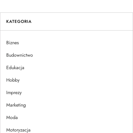
w
i
KATEGORIA
g
a
Biznes
c
Budownictwo
j
Edukacja
Hobby
a
Imprezy
w
Marketing
p
Moda
i
Motoryzacja