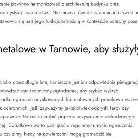
enie powinno harmonizować z architekturą budynku oraz
kolorystykę i wzornictwo. Nie można również zapominać o kwestia
tanowić się nad jego funkcjonalnością w kontekście ochrony poses
etalowe w Tarnowie, aby służył
oko przez długie lata, konieczna jest ich odpowiednia pielęgnac
sprawdzać stan techniczny ogrodzenia, aby szybko wykryć
rzypadku ogrodzeń ocynkowanych lub malowanych proszkowo ważne
k ochronnych. Jeśli zauważymy jakiekolwiek odpryski farby czy
a naprawcze. Można to zrobić poprzez oczyszczenie uszkodzonego
nnej. Dodatkowo warto pamiętać o regularnym myciu ogrodzenia,
u czy zimy, kiedy na powierzchni mogą gromadzić się