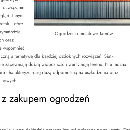
 rozwiązanie
ygląd. Innym
etalu, które
zymałością.
Ogrodzenia metalowe Tarnów
ch oraz
że wspomnieć
czną alternatywę dla bardziej ozdobnych rozwiązań. Siatki
nie zapewniają dobrą widoczność i wentylację terenu. Nie można
re charakteryzują się dużą odpornością na uszkodzenia oraz
renowych.
są z zakupem ogrodzeń
owie, warto dokładnie przeanalizować związane z tym koszty. Ce