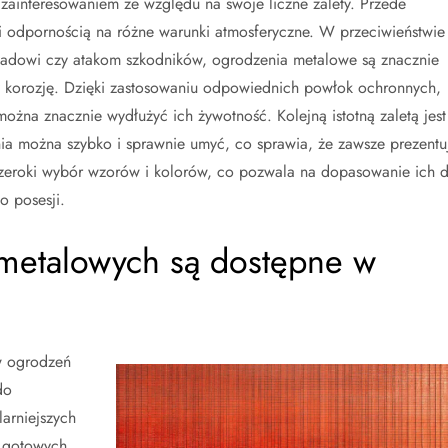
ainteresowaniem ze względu na swoje liczne zalety. Przede
 i odpornością na różne warunki atmosferyczne. W przeciwieństwie
ładowi czy atakom szkodników, ogrodzenia metalowe są znacznie
 korozję. Dzięki zastosowaniu odpowiednich powłok ochronnych,
żna znacznie wydłużyć ich żywotność. Kolejną istotną zaletą jest
ia można szybko i sprawnie umyć, co sprawia, że zawsze prezentu
 szeroki wybór wzorów i kolorów, co pozwala na dopasowanie ich 
o posesji.
 metalowych są dostępne w
w ogrodzeń
do
arniejszych
z gotowych