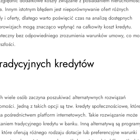
zględnić dodatkowe koszty związane z posiadaniem nieruchomośc
ia. Innym istotnym błędem jest nieporównywanie ofert różnych
 i oferty, dlatego warto poświęcić czas na analizę dostępnych
prowizjach mogą znacząco wpłynąć na całkowity koszt kredytu.
hipoteczny bez odpowiedniego zrozumienia warunków umowy, co mo
złości.
 tradycyjnych kredytów
h wiele osób zaczyna poszukiwać alternatywnych rozwiązań
ości. Jedną z takich opcji są tzw. kredyty społecznościowe, któr
a pośrednictwem platform internetowych. Takie rozwiązanie może
skaniem tradycyjnego kredytu w banku. Inną alternatywą są program
tóre oferują różnego rodzaju dotacje lub preferencyjne warunki