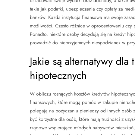
oszacować swoje wydatki oraz dochody, a także uw
takie jak podatki, ubezpieczenia czy opłaty za med
banków. Każda instytucja finansowa ma swoje zasady
możliwości. Często różnice w oprocentowaniu czy 
Ponadto, niektóre osoby decydują się na kredyt 
prowadzić do nieprzyjemnych niespodzianek w przys
Jakie są alternatywy dla
hipotecznych
W obliczu rosnących kosztów kredytów hipotecznyc
finansowych, które mogą pomóc w zakupie nieruchom
polegają na pożyczaniu pieniędzy od innych osób z
być korzystne dla osób, które mają trudności z uzy
rządowe wspierające młodych nabywców mieszkań, k