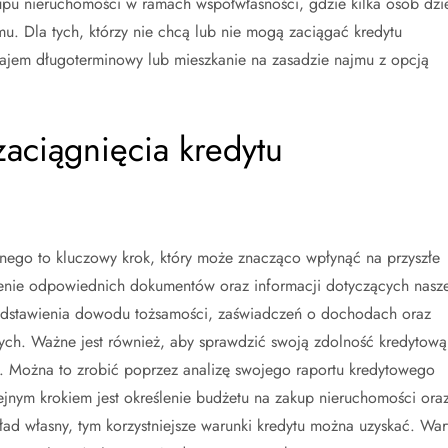
pu nieruchomości w ramach współwłasności, gdzie kilka osób dzie
mu. Dla tych, którzy nie chcą lub nie mogą zaciągać kredytu
jem długoterminowy lub mieszkanie na zasadzie najmu z opcją
zaciągnięcia kredytu
znego to kluczowy krok, który może znacząco wpłynąć na przyszłe
enie odpowiednich dokumentów oraz informacji dotyczących nasze
zedstawienia dowodu tożsamości, zaświadczeń o dochodach oraz
ych. Ważne jest również, aby sprawdzić swoją zdolność kredytową
. Można to zrobić poprzez analizę swojego raportu kredytowego
ejnym krokiem jest określenie budżetu na zakup nieruchomości ora
ad własny, tym korzystniejsze warunki kredytu można uzyskać. War