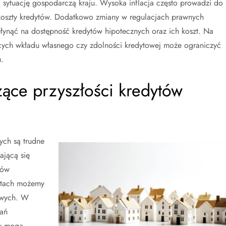
sytuację gospodarczą kraju. Wysoka inflacja często prowadzi do
koszty kredytów. Dodatkowo zmiany w regulacjach prawnych
ynąć na dostępność kredytów hipotecznych oraz ich koszt. Na
ch wkładu własnego czy zdolności kredytowej może ograniczyć
.
zące przyszłości kredytów
ych są trudne
ającą się
ków
latach możemy
owych. W
łań
py mogą