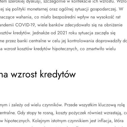
tem szerokiej dyskusji, szczególnie w kontekście ich wzrostu. Wzro
ej się polityki monetarnej oraz ogólnej sytuacji gospodarczej. W
znaczące wahania, co miało bezpośredni wpływ na wysokość rat
andemii COVID-19, wiele banków zdecydowało się na obniżenie
osztów kredytów. Jednakże od 2021 roku sytuacja zaczęła się
ne przez banki centralne w celu jej kontrolowania doprowadziły d
a wzrost kosztów kredytów hipotecznych, co zmartwiło wielu
 na wzrost kredytów
nym i zależy od wielu czynników. Przede wszystkim kluczową rolę
ntralne. Gdy stopy te rosną, koszty pożyczek również wzrastają, c
 hipotecznych. Kolejnym istotnym czynnikiem jest inflacja, która