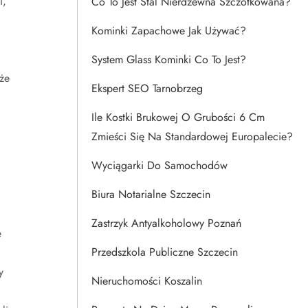
i,
Co To Jest Stal Nierdzewna Szczotkowana?
Kominki Zapachowe Jak Używać?
System Glass Kominki Co To Jest?
że
Ekspert SEO Tarnobrzeg
Ile Kostki Brukowej O Grubości 6 Cm
Zmieści Się Na Standardowej Europalecie?
Wyciągarki Do Samochodów
Biura Notarialne Szczecin
Zastrzyk Antyalkoholowy Poznań
e
Przedszkola Publiczne Szczecin
y
Nieruchomości Koszalin