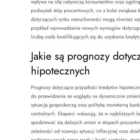
wpływa na siłę nabywczą konsumentów oraz ogólną 
podwyżek stóp procentowych, co z kolei zwiększa 
dotyczących rynku nieruchomości mogą również wpł
przykład wprowadzenie nowych wymogów dotyczący
liczbę osób kwalifikujących się do uzyskania kredytu
Jakie są prognozy dotyc
hipotecznych
Prognozy dotyczące przyszłości kredytów hipoteczn
do przewidzenia ze względu na dynamicznie zmieni
sytuację gospodarczą oraz politykę monetarną ban
centralnych. Eksperci wskazują, że w najbliższych 
spodziewać się dalszych zmian w stopach procent
zależności od rozwoju sytuacji inflacyjnej oraz dzia
podejmowanych przez rządy i banki centralne, sto