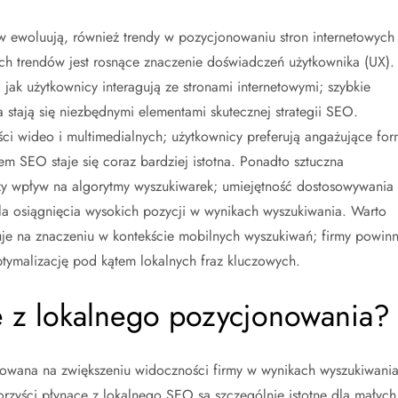
w ewoluują, również trendy w pozycjonowaniu stron internetowych
 trendów jest rosnące znaczenie doświadczeń użytkownika (UX).
 jak użytkownicy interagują ze stronami internetowymi; szybkie
 stają się niezbędnymi elementami skutecznej strategii SEO.
eści wideo i multimedialnych; użytkownicy preferują angażujące for
em SEO staje się coraz bardziej istotna. Ponadto sztuczna
szy wpływ na algorytmy wyszukiwarek; umiejętność dostosowywania
 dla osiągnięcia wysokich pozycji w wynikach wyszukiwania. Warto
je na znaczeniu w kontekście mobilnych wyszukiwań; firmy powin
tymalizację pod kątem lokalnych fraz kluczowych.
ce z lokalnego pozycjonowania?
rowana na zwiększeniu widoczności firmy w wynikach wyszukiwani
orzyści płynące z lokalnego SEO są szczególnie istotne dla małych 