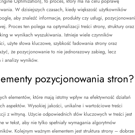
ngine Optimization), to proces, który ma na celu poprawę
iwania. W dzisiejszych czasach, kiedy większość użytkowników
Google, aby znaleźć informacje, produkty czy usługi, pozycjonowan
j. Proces ten polega na optymalizacji treści strony, struktury oraz
king w wynikach wyszukiwania. Istnieje wiele czynników
ci, użyte słowa kluczowe, szybkość ładowania strony oraz
żyć, że pozycjonowanie to nie jednorazowy zabieg, lecz
 i analizy wyników.
elementy pozycjonowania stron?
ych elementów, które mają istotny wpływ na efektywność działań
ch aspektów. Wysokiej jakości, unikalne i wartościowe treści
cji z witryną. Użycie odpowiednich słów kluczowych w treści jest
ne w tekst, aby nie tylko spełniały wymagania algorytmów
elników. Kolejnym ważnym elementem jest struktura strony – dobrze