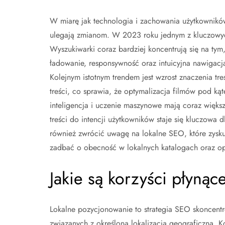
W miarę jak technologia i zachowania użytkownikó
ulegają zmianom. W 2023 roku jednym z kluczowych
Wyszukiwarki coraz bardziej koncentrują się na tym,
ładowanie, responsywność oraz intuicyjna nawigacja
Kolejnym istotnym trendem jest wzrost znaczenia tr
treści, co sprawia, że optymalizacja filmów pod kąt
inteligencja i uczenie maszynowe mają coraz więk
treści do intencji użytkowników staje się kluczowa
również zwrócić uwagę na lokalne SEO, które zysku
zadbać o obecność w lokalnych katalogach oraz op
Jakie są korzyści płyną
Lokalne pozycjonowanie to strategia SEO skoncent
związanych z określoną lokalizacją geograficzną. K