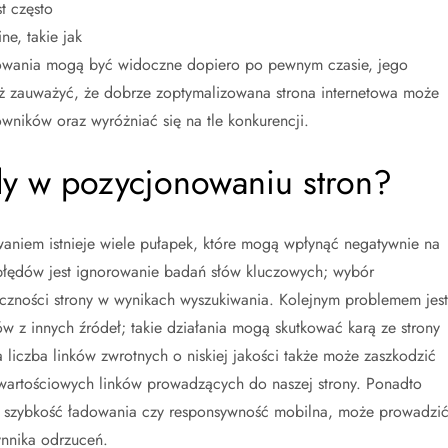
t często
ne, takie jak
owania mogą być widoczne dopiero po pewnym czasie, jego
eż zauważyć, że dobrze zoptymalizowana strona internetowa może
wników oraz wyróżniać się na tle konkurencji.
ędy w pozycjonowaniu stron?
waniem istnieje wiele pułapek, które mogą wpłynąć negatywnie na
 błędów jest ignorowanie badań słów kluczowych; wybór
czności strony w wynikach wyszukiwania. Kolejnym problemem jest
tów z innych źródeł; takie działania mogą skutkować karą ze strony
 liczba linków zwrotnych o niskiej jakości także może zaszkodzić
iu wartościowych linków prowadzących do naszej strony. Ponadto
k szybkość ładowania czy responsywność mobilna, może prowadzi
ynnika odrzuceń.