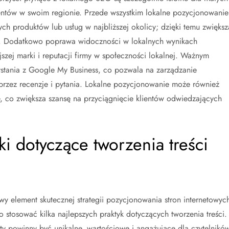
ientów w swoim regionie. Przede wszystkim lokalne pozycjonowanie
h produktów lub usług w najbliższej okolicy; dzięki temu zwiększ
w. Dodatkowo poprawa widoczności w lokalnych wynikach
szej marki i reputacji firmy w społeczności lokalnej. Ważnym
stania z Google My Business, co pozwala na zarządzanie
poprzez recenzje i pytania. Lokalne pozycjonowanie może również
co zwiększa szansę na przyciągnięcie klientów odwiedzających
yki dotyczące tworzenia treści
y element skutecznej strategii pozycjonowania stron internetowyc
stosować kilka najlepszych praktyk dotyczących tworzenia treści.
ksty powinny być unikalne, wartościowe i angażujące dla czytelników