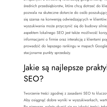
średnich przedsiębiorstw, które chcą dotrzeć do kl
pozwala na skuteczne dotarcie do osób poszukującyc
się szansa na konwersję odwiedzających w klientó
wyszukiwania może przyczynić się do budowy silniej
aspektem lokalnego SEO jest także możliwość korzy
informacjami o firmie oraz interakcję z klientami 
prowadzić do lepszego rankingu w mapach Google, 
stacjonarne punkty sprzedaży.
Jakie są najlepsze prakt
SEO?
Tworzenie treści zgodnej z zasadami SEO to kluczow
Aby osiągnąć dobre wyniki w wyszukiwarkach, warto 
Po pierwsze, należy skupić się na jakości treści; te