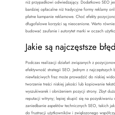
niż przypadkowi odwiedzający. Dodatkowo SEO jes
bardziej opłacalne niż tradycyjne formy reklamy onli
płatne kampanie reklamowe. Choć efekty pozycjon
długofalowe korzyści są nieocenione. Warto równi
budować zaufanie i autorytet marki w oczach użytko
Jakie są najczęstsze bł
Podczas realizacji działań związanych z pozycjono
efektywność strategii SEO. Jednym z najczęstszych
niewłaściwych fraz może prowadzić do niskiej wido
tworzenie treści niskiej jakości lub kopiowanie teks
wyszukiwarek i obniżeniem pozycji strony. Zbyt duża
reputacji witryny; lepiej skupić się na pozyskiwan
zaniedbanie aspektów technicznych SEO, takich ja
do frustracji użytkowników i zwiększonego współcz