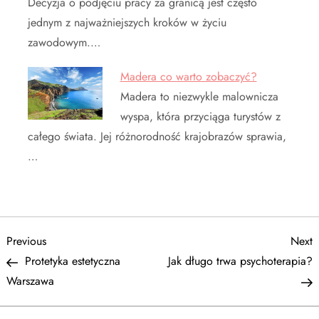
Decyzja o podjęciu pracy za granicą jest często
jednym z najważniejszych kroków w życiu
zawodowym.…
Madera co warto zobaczyć?
Madera to niezwykle malownicza
wyspa, która przyciąga turystów z
całego świata. Jej różnorodność krajobrazów sprawia,
…
N
Previous
N
Previous
Next
Post
P
Protetyka estetyczna
Jak długo trwa psychoterapia?
a
Warszawa
w