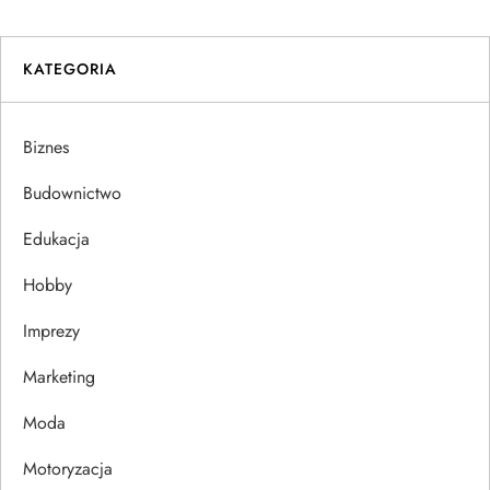
i
KATEGORIA
g
a
Biznes
c
Budownictwo
j
Edukacja
Hobby
a
Imprezy
w
Marketing
p
Moda
i
Motoryzacja