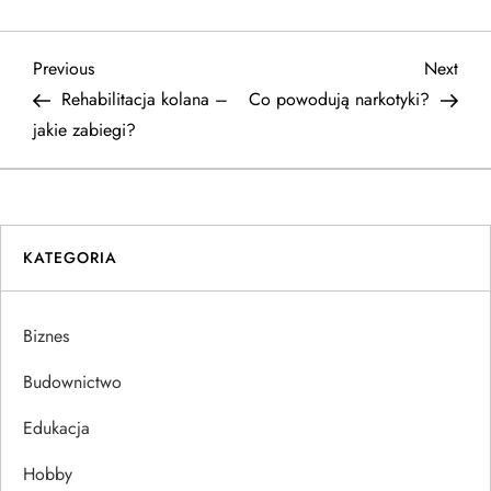
N
Previous
Next
Previous
Next
Post
Post
Rehabilitacja kolana –
Co powodują narkotyki?
a
jakie zabiegi?
w
i
KATEGORIA
g
a
Biznes
c
Budownictwo
j
Edukacja
Hobby
a