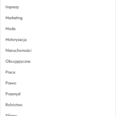
Imprezy
w
Marketing
p
Moda
i
Motoryzacja
s
Nieruchomości
u
Obcojęzyczne
Praca
Prawo
Przemysł
Rolnictwo
Sklepy